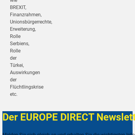
wie
BREXIT,
Finanzrahmen,
Unionsbürgerrechte,
Erweiterung,
Rolle
Serbiens,
Rolle
der
Türkei,
Auswirkungen
der
Flüchtlingskrise
etc.
Der EUROPE DIRECT Newslett
Melden Sie sich gleich an und erhalten Sie die wichtigsten Inf