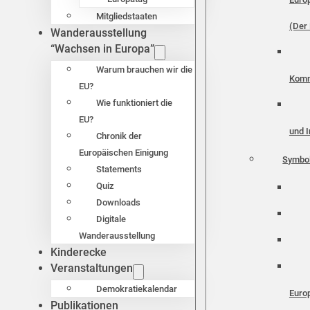
Mitgliedstaaten
(Der 
Wanderausstellung
“Wachsen in Europa”
Warum brauchen wir die
Komm
EU?
Wie funktioniert die
EU?
und I
Chronik der
Europäischen Einigung
Symbo
Statements
Quiz
Downloads
Digitale
Wanderausstellung
Kinderecke
Veranstaltungen
Demokratiekalendar
Euro
Publikationen