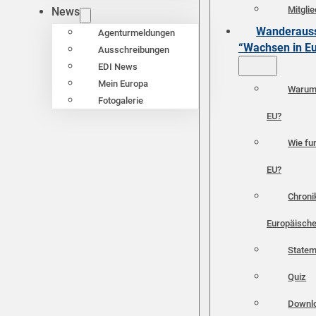
Mitgli
News
Wanderauss
Agenturmeldungen
“Wachsen in E
Ausschreibungen
EDI News
Mein Europa
Warum 
Fotogalerie
EU?
Wie fun
EU?
Chroni
Europäische
Statem
Quiz
Downl