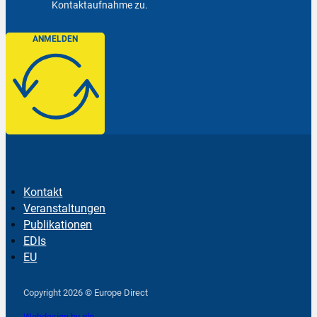
Kontaktaufnahme zu.
ANMELDEN
Kontakt
Veranstaltungen
Publikationen
EDIs
EU
Follow us on Facebook
Follow us on Instagram
Follow us on YouTube
Copyright 2026 © Europe Direct
Webdesign by qlp