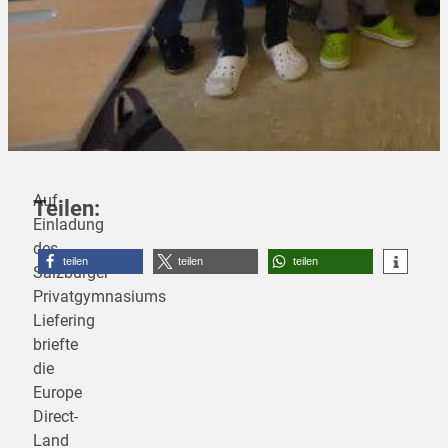
Auf
Teilen:
Einladung
des
teilen
teilen
teilen
Salzburger
Privatgymnasiums
Liefering
briefte
die
Europe
Direct-
Land