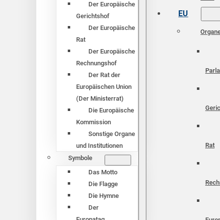
Der Europäische
EU
Gerichtshof
Der Europäische
Organ
Rat
Der Europäische
Rechnungshof
Parl
Der Rat der
Europäischen Union
(Der Ministerrat)
Geri
Die Europäische
Kommission
Sonstige Organe
Rat
und Institutionen
Symbole
Das Motto
Rech
Die Flagge
Die Hymne
Der
Europatag
Euro