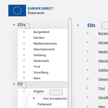
EDIs
EDIs
Burgenland
Burgen
Kärnten
Kärnte
Niederösterreich
Oberösterreich
Nieder
Salzburg
Oberös
Steiermark
Tirol
Salzbu
Vorarlberg
Wien
Steier
EU
Tirol
Organe
Vorarl
Das Europäische
Parlament
Wien