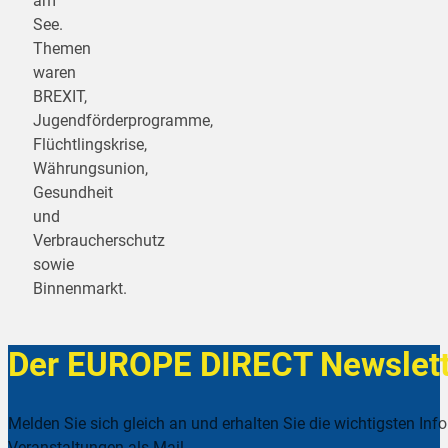
am
See.
Themen
waren
BREXIT,
Jugendförderprogramme,
Flüchtlingskrise,
Währungsunion,
Gesundheit
und
Verbraucherschutz
sowie
Binnenmarkt.
Der EUROPE DIRECT Newslett
Melden Sie sich gleich an und erhalten Sie die wichtigsten Inf
Veranstaltungen als Mail