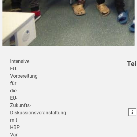
Intensive
Tei
EU-
Vorbereitung
für
teilen
die
EU-
teilen
Zukunfts-
teilen
Diskussionsveranstaltung
mit
HBP
Van