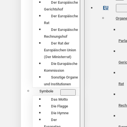
Der Europäische
EU
Gerichtshof
Der Europäische
Organ
Rat
Der Europäische
Rechnungshof
Parl
Der Rat der
Europäischen Union
(Der Ministerrat)
Geri
Die Europäische
Kommission
Sonstige Organe
Rat
und Institutionen
Symbole
Das Motto
Rech
Die Flagge
Die Hymne
Der
Europatag
Euro