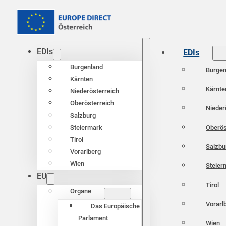
EDIs
EDIs
Burgenland
Burgen
Kärnten
Kärnte
Niederösterreich
Oberösterreich
Nieder
Salzburg
Oberös
Steiermark
Tirol
Salzbu
Vorarlberg
Wien
Steier
EU
Tirol
Organe
Vorarl
Das Europäische
Parlament
Wien