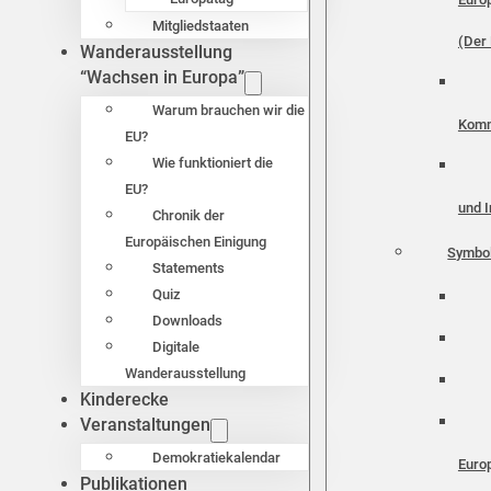
Mitgliedstaaten
(Der 
Wanderausstellung
“Wachsen in Europa”
Warum brauchen wir die
Komm
EU?
Wie funktioniert die
EU?
und I
Chronik der
Europäischen Einigung
Symbo
Statements
Quiz
Downloads
Digitale
Wanderausstellung
Kinderecke
Veranstaltungen
Demokratiekalendar
Euro
Publikationen