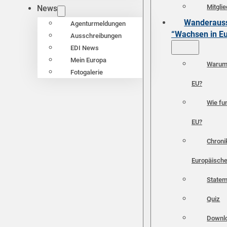
Mitgli
News
Wanderauss
Agenturmeldungen
“Wachsen in E
Ausschreibungen
EDI News
Mein Europa
Warum 
Fotogalerie
EU?
Wie fun
EU?
Chroni
Europäische
Statem
Quiz
Downl