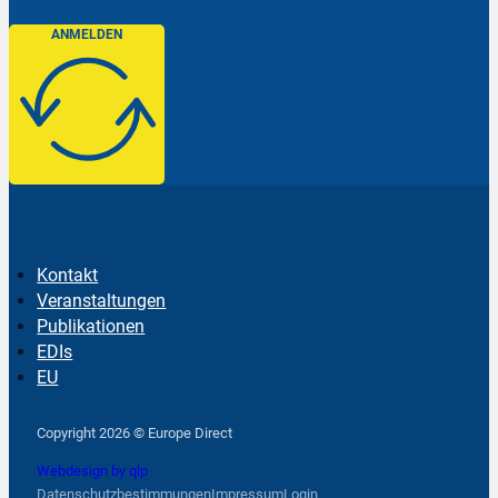
ANMELDEN
Kontakt
Veranstaltungen
Publikationen
EDIs
EU
Follow us on Facebook
Follow us on Instagram
Follow us on YouTube
Copyright 2026 © Europe Direct
Webdesign by qlp
Datenschutzbestimmungen
Impressum
Login