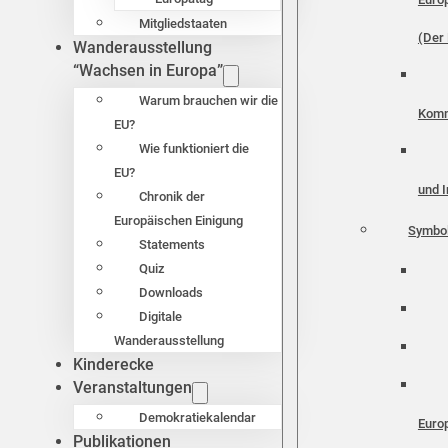
Mitgliedstaaten
(Der 
Wanderausstellung
“Wachsen in Europa”
Warum brauchen wir die
Komm
EU?
Wie funktioniert die
EU?
und I
Chronik der
Europäischen Einigung
Symbo
Statements
Quiz
Downloads
Digitale
Wanderausstellung
Kinderecke
Veranstaltungen
Demokratiekalendar
Euro
Publikationen