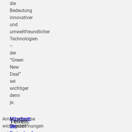
die
Bedeutung
innovativer
und
umweltfreundlicher
Technologien
–
der
“Green
New
Deal”
sei
wichtiger
denn
je.
Am
Schrittweise
Mitschnitt
Teilen:
wichtigsten
Grenzöffnungen
der