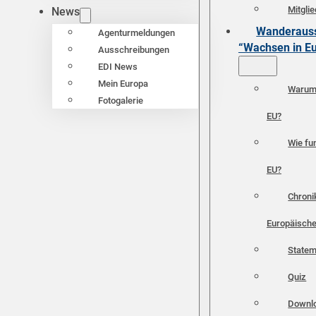
Mitgli
News
Wanderauss
Agenturmeldungen
“Wachsen in E
Ausschreibungen
EDI News
Mein Europa
Warum 
Fotogalerie
EU?
Wie fun
EU?
Chroni
Europäische
Statem
Quiz
Downl