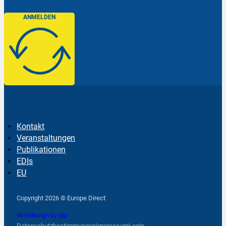
ANMELDEN
Kontakt
Veranstaltungen
Publikationen
EDIs
EU
Follow us on Facebook
Follow us on Instagram
Follow us on YouTube
Copyright 2026 © Europe Direct
Webdesign by qlp
Datenschutzbestimmungen
Impressum
Login