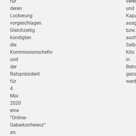
für
verei
deren
und
Lockerung
Kapa
vorgeschlagen.
aus
Gleichzeitig
bzw.
kündigten
auc
die
Selb
Kommissionschefin
Kits
und
in
der
Betr
Ratspräsident
gez
für
werd
4.
Mai
2020
eine
“Online-
Geberkonferenz”
an,