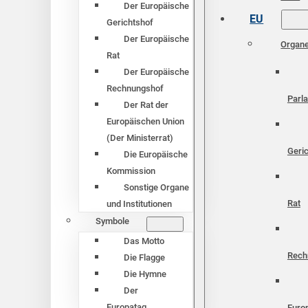
Der Europäische
EU
Gerichtshof
Der Europäische
Organ
Rat
Der Europäische
Rechnungshof
Parl
Der Rat der
Europäischen Union
(Der Ministerrat)
Geri
Die Europäische
Kommission
Sonstige Organe
Rat
und Institutionen
Symbole
Das Motto
Rech
Die Flagge
Die Hymne
Der
Europatag
Euro