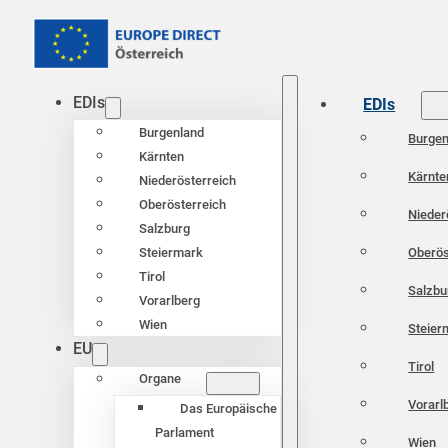
EDIs
EDIs
Burgenland
Burgen
Kärnten
Kärnte
Niederösterreich
Oberösterreich
Nieder
Salzburg
Oberös
Steiermark
Tirol
Salzbu
Vorarlberg
Wien
Steier
EU
Tirol
Organe
Vorarl
Das Europäische
Parlament
Wien