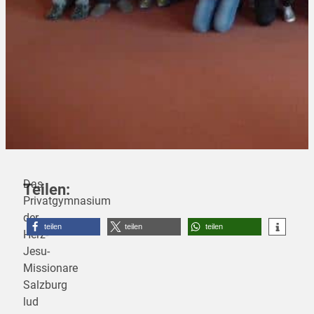
Das
Teilen:
Privatgymnasium
der
teilen
teilen
teilen
Herz-
Jesu-
Missionare
Salzburg
lud