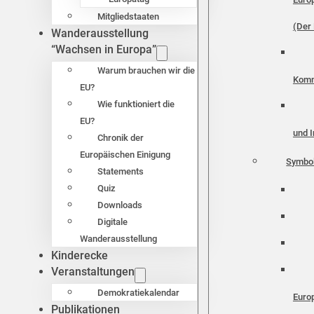
Mitgliedstaaten
(Der 
Wanderausstellung
“Wachsen in Europa”
Warum brauchen wir die
Komm
EU?
Wie funktioniert die
EU?
und I
Chronik der
Europäischen Einigung
Symbo
Statements
Quiz
Downloads
Digitale
Wanderausstellung
Kinderecke
Veranstaltungen
Demokratiekalendar
Euro
Publikationen