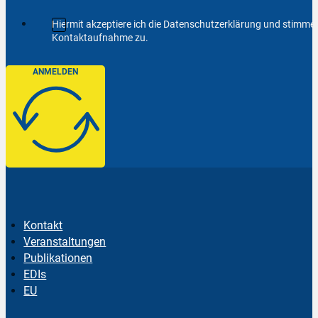
Hiermit akzeptiere ich die Datenschutzerklärung und stimm
Kontaktaufnahme zu.
ANMELDEN
Kontakt
Veranstaltungen
Publikationen
EDIs
EU
Follow us on Facebook
Follow us on Instagram
Follow us on YouTube