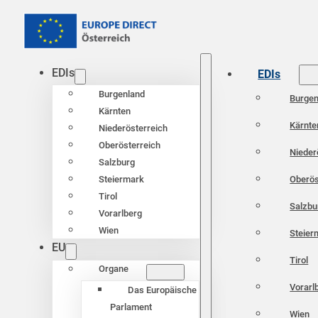
EDIs
EDIs
Burgenland
Burgen
Kärnten
Kärnte
Niederösterreich
Oberösterreich
Nieder
Salzburg
Oberös
Steiermark
Tirol
Salzbu
Vorarlberg
Wien
Steier
EU
Tirol
Organe
Vorarl
Das Europäische
Parlament
Wien