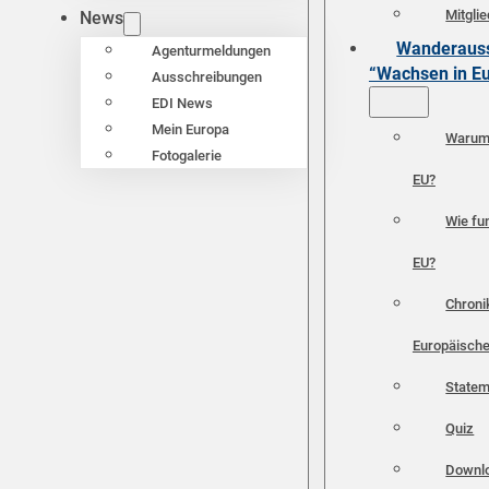
Mitgli
News
Wanderauss
Agenturmeldungen
“Wachsen in E
Ausschreibungen
EDI News
Mein Europa
Warum 
Fotogalerie
EU?
Wie fun
EU?
Chroni
Europäische
Statem
Quiz
Downl