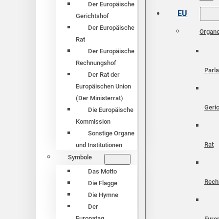
Der Europäische
EU
Gerichtshof
Der Europäische
Organ
Rat
Der Europäische
Rechnungshof
Parl
Der Rat der
Europäischen Union
(Der Ministerrat)
Geri
Die Europäische
Kommission
Sonstige Organe
Rat
und Institutionen
Symbole
Das Motto
Rech
Die Flagge
Die Hymne
Der
Europatag
Euro