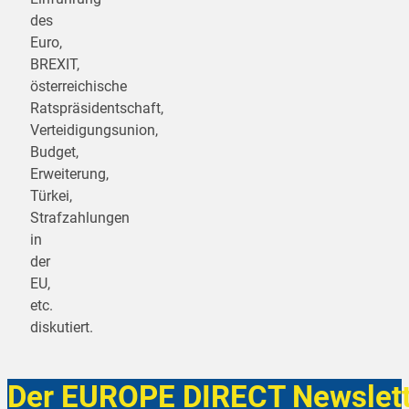
des
Euro,
BREXIT,
österreichische
Ratspräsidentschaft,
Verteidigungsunion,
Budget,
Erweiterung,
Türkei,
Strafzahlungen
in
der
EU,
etc.
diskutiert.
Der EUROPE DIRECT Newslett