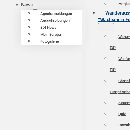
Mitgli
News
Wanderauss
Agenturmeldungen
“Wachsen in E
Ausschreibungen
EDI News
Mein Europa
Warum 
Fotogalerie
EU?
Wie fun
EU?
Chroni
Europäische
Statem
Quiz
Downl