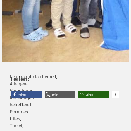
Lebensmittelsicherheit,
Teilen:
Allergen-
Verordnung,
teilen
teilen
teilen
Regelungen
betreffend
Pommes
frites,
Türkei,