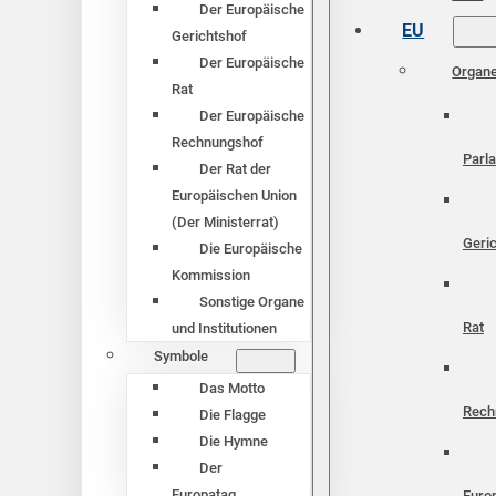
Der Europäische
EU
Gerichtshof
Der Europäische
Organ
Rat
Der Europäische
Rechnungshof
Parl
Der Rat der
Europäischen Union
(Der Ministerrat)
Geri
Die Europäische
Kommission
Sonstige Organe
Rat
und Institutionen
Symbole
Das Motto
Rech
Die Flagge
Die Hymne
Der
Europatag
Euro