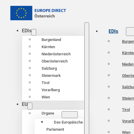
EDIs
EDIs
Burgenland
Burgen
Kärnten
Kärnte
Niederösterreich
Oberösterreich
Nieder
Salzburg
Oberös
Steiermark
Tirol
Salzbu
Vorarlberg
Wien
Steier
EU
Tirol
Organe
Vorarl
Das Europäische
Parlament
Wien