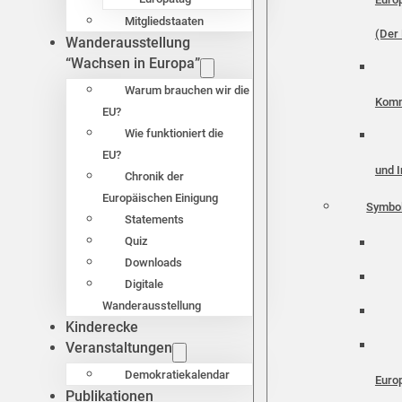
Mitgliedstaaten
(Der 
Wanderausstellung
“Wachsen in Europa”
Warum brauchen wir die
Komm
EU?
Wie funktioniert die
EU?
und I
Chronik der
Europäischen Einigung
Symbo
Statements
Quiz
Downloads
Digitale
Wanderausstellung
Kinderecke
Veranstaltungen
Demokratiekalendar
Euro
Publikationen