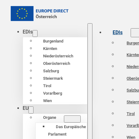
EDIs
EDIs
Burgenland
Burgen
Kärnten
Kärnte
Niederösterreich
Oberösterreich
Nieder
Salzburg
Oberös
Steiermark
Tirol
Salzbu
Vorarlberg
Wien
Steier
EU
Tirol
Organe
Vorarl
Das Europäische
Parlament
Wien