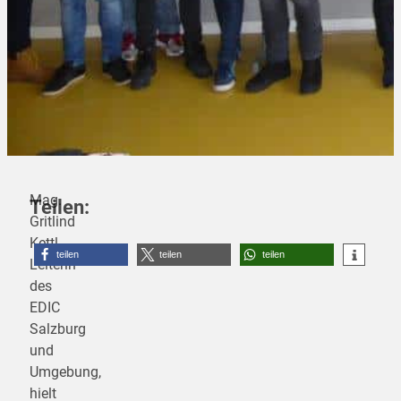
Mag.
Teilen:
Gritlind
Kettl,
teilen
teilen
teilen
Leiterin
des
EDIC
Salzburg
und
Umgebung,
hielt