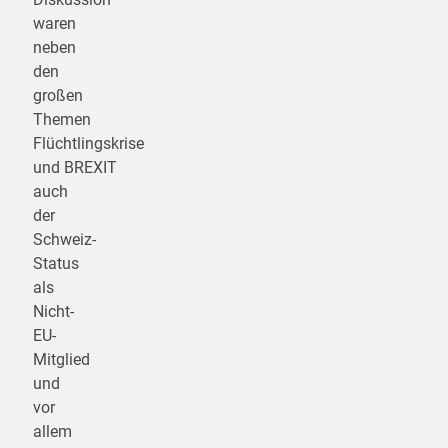
waren
neben
den
großen
Themen
Flüchtlingskrise
und BREXIT
auch
der
Schweiz-
Status
als
Nicht-
EU-
Mitglied
und
vor
allem