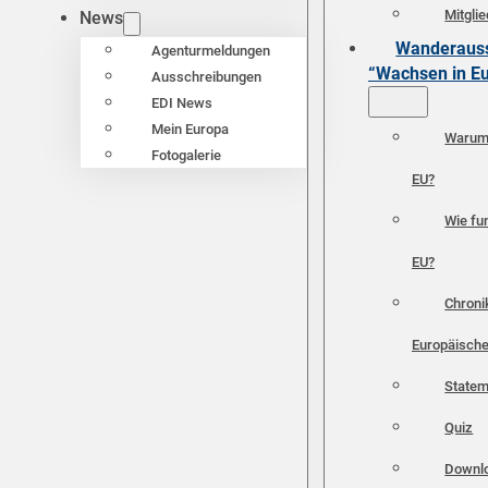
Mitgli
News
Wanderauss
Agenturmeldungen
“Wachsen in E
Ausschreibungen
EDI News
Mein Europa
Warum 
Fotogalerie
EU?
Wie fun
EU?
Chroni
Europäische
Statem
Quiz
Downl