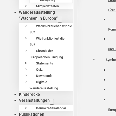
Mitgliedstaaten
(Der 
Wanderausstellung
“Wachsen in Europa”
Warum brauchen wir die
Komm
EU?
Wie funktioniert die
EU?
und I
Chronik der
Europäischen Einigung
Symbo
Statements
Quiz
Downloads
Digitale
Wanderausstellung
Kinderecke
Veranstaltungen
Demokratiekalendar
Euro
Publikationen