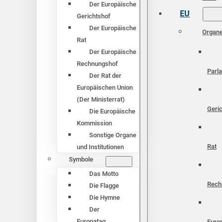
Der Europäische
EU
Gerichtshof
Der Europäische
Organ
Rat
Der Europäische
Rechnungshof
Parl
Der Rat der
Europäischen Union
(Der Ministerrat)
Geri
Die Europäische
Kommission
Sonstige Organe
Rat
und Institutionen
Symbole
Das Motto
Rech
Die Flagge
Die Hymne
Der
Europatag
Euro