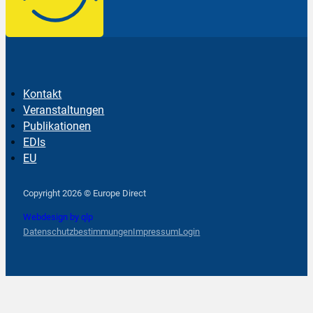
Kontakt
Veranstaltungen
Publikationen
EDIs
EU
Follow us on Facebook
Follow us on Instagram
Follow us on YouTube
Copyright 2026 © Europe Direct
Webdesign by qlp
Datenschutzbestimmungen
Impressum
Login