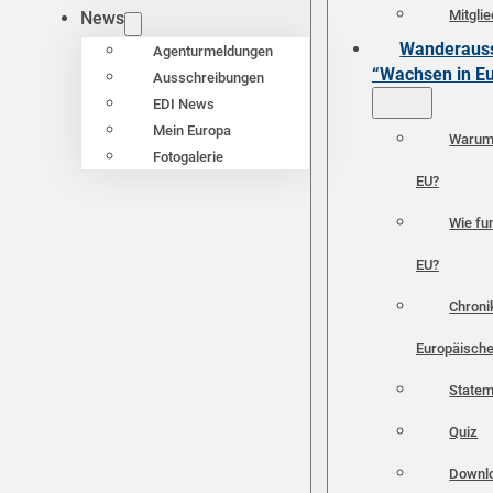
Mitgli
News
Wanderauss
Agenturmeldungen
“Wachsen in E
Ausschreibungen
EDI News
Mein Europa
Warum 
Fotogalerie
EU?
Wie fun
EU?
Chroni
Europäische
Statem
Quiz
Downl