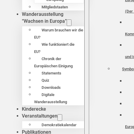
Mitgliedstaaten
(Der 
Wanderausstellung
“Wachsen in Europa”
Warum brauchen wir die
Komm
EU?
Wie funktioniert die
EU?
und I
Chronik der
Europäischen Einigung
Symbo
Statements
Quiz
Downloads
Digitale
Wanderausstellung
Kinderecke
Veranstaltungen
Demokratiekalendar
Euro
Publikationen