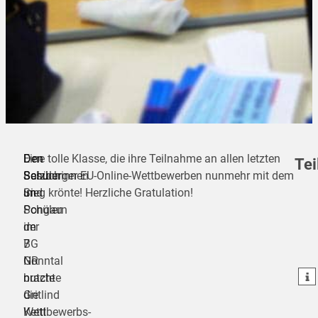
Den
Den
Eine tolle Klasse, die ihre Teilnahme an allen letzten
Tei
Schülerinnen
Besuch
Salzburger EU-Online-Wettbewerben nunmehr mit dem
und
im
Sieg krönte! Herzliche Gratulation!
Schülern
Pongau
teilen
der
im
7
BG
teilen
GR
Nonntal
teilen
brachte
nutzte
die
Gritlind
Wettbewerbs-
Kettl