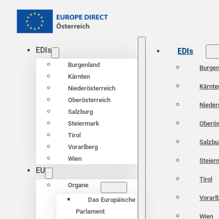
EDIs
EDIs
Burgenland
Burgen
Kärnten
Kärnte
Niederösterreich
Oberösterreich
Nieder
Salzburg
Oberös
Steiermark
Tirol
Salzbu
Vorarlberg
Wien
Steier
EU
Tirol
Organe
Vorarl
Das Europäische
Parlament
Wien