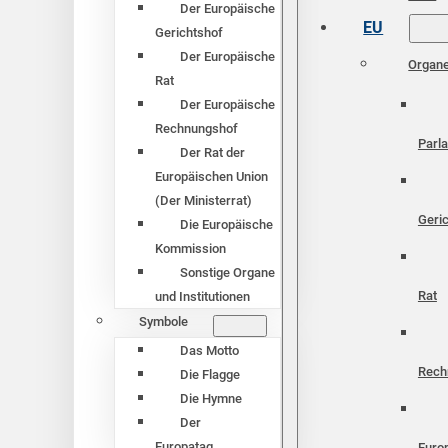
Der Europäische
EU
Gerichtshof
Der Europäische
Organ
Rat
Der Europäische
Rechnungshof
Parl
Der Rat der
Europäischen Union
(Der Ministerrat)
Geri
Die Europäische
Kommission
Sonstige Organe
Rat
und Institutionen
Symbole
Das Motto
Rech
Die Flagge
Die Hymne
Der
Europatag
Euro