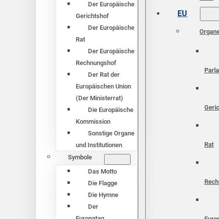
Der Europäische
EU
Gerichtshof
Der Europäische
Organ
Rat
Der Europäische
Rechnungshof
Parl
Der Rat der
Europäischen Union
(Der Ministerrat)
Geri
Die Europäische
Kommission
Sonstige Organe
Rat
und Institutionen
Symbole
Das Motto
Rech
Die Flagge
Die Hymne
Der
Europatag
Euro