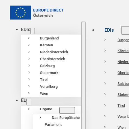
EDIs
EDIs
Burgenland
Burgen
Kärnten
Kärnte
Niederösterreich
Oberösterreich
Nieder
Salzburg
Oberös
Steiermark
Tirol
Salzbu
Vorarlberg
Wien
Steier
EU
Tirol
Organe
Vorarl
Das Europäische
Parlament
Wien