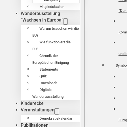
Mitgliedstaaten
(Der 
Wanderausstellung
“Wachsen in Europa”
Warum brauchen wir die
Komm
EU?
Wie funktioniert die
EU?
und I
Chronik der
Europäischen Einigung
Symbo
Statements
Quiz
Downloads
Digitale
Wanderausstellung
Kinderecke
Veranstaltungen
Demokratiekalendar
Euro
Publikationen