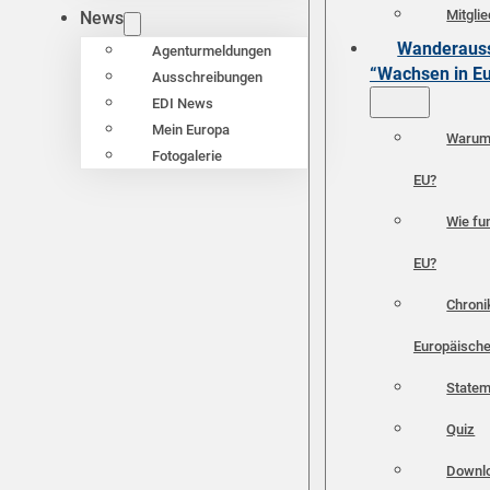
Mitgli
News
Wanderauss
Agenturmeldungen
“Wachsen in E
Ausschreibungen
EDI News
Mein Europa
Warum 
Fotogalerie
EU?
Wie fun
EU?
Chroni
Europäische
Statem
Quiz
Downl