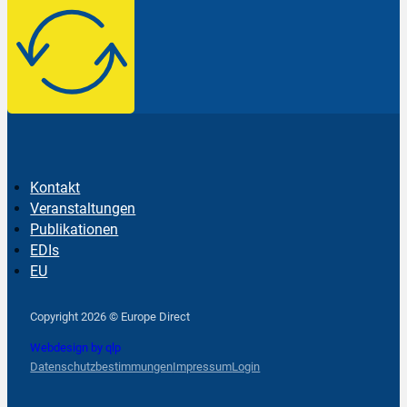
Kontakt
Veranstaltungen
Publikationen
EDIs
EU
Follow us on Facebook
Follow us on Instagram
Follow us on YouTube
Copyright 2026 © Europe Direct
Webdesign by qlp
Datenschutzbestimmungen
Impressum
Login