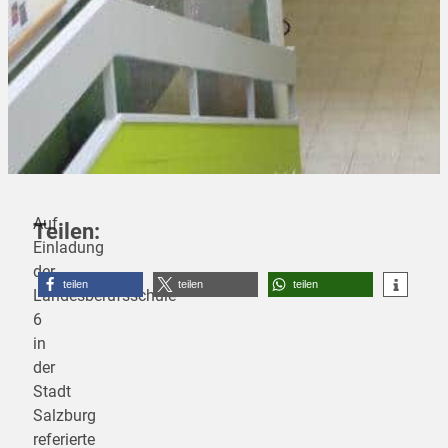
Auf
Teilen:
Einladung
der
teilen
teilen
teilen
Landesberufsschule
6
in
der
Stadt
Salzburg
referierte