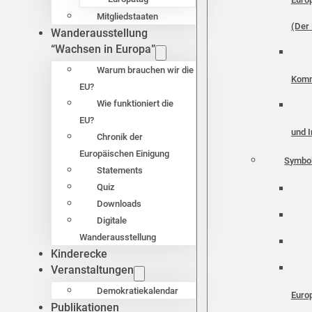
Mitgliedstaaten
(Der 
Wanderausstellung
“Wachsen in Europa”
Warum brauchen wir die
Komm
EU?
Wie funktioniert die
EU?
und I
Chronik der
Europäischen Einigung
Symbo
Statements
Quiz
Downloads
Digitale
Wanderausstellung
Kinderecke
Veranstaltungen
Demokratiekalendar
Euro
Publikationen