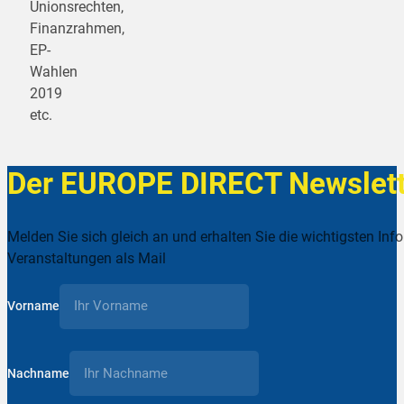
Unionsrechten,
Finanzrahmen,
EP-
Wahlen
2019
etc.
Der EUROPE DIRECT Newslett
Melden Sie sich gleich an und erhalten Sie die wichtigsten Inf
Veranstaltungen als Mail
Vorname
Nachname