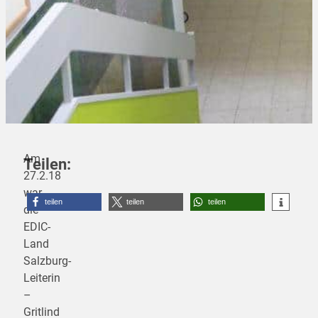
Am
Teilen:
27.2.18
war
teilen
teilen
teilen
die
EDIC-
Land
Salzburg-
Leiterin
–
Gritlind