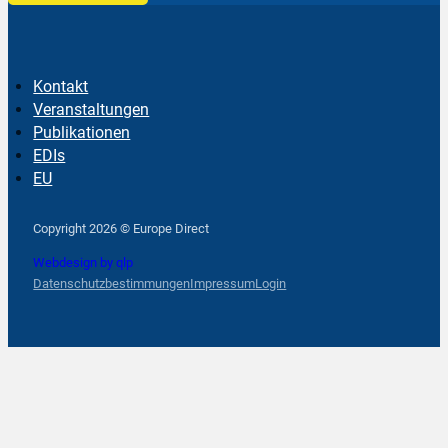
Kontakt
Veranstaltungen
Publikationen
EDIs
EU
Follow us on Facebook
Follow us on Instagram
Follow us on YouTube
Copyright 2026 © Europe Direct
Webdesign by qlp
Datenschutzbestimmungen
Impressum
Login