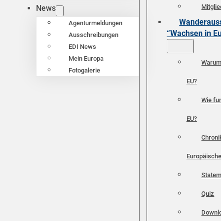
Mitgli
News
Wanderauss
Agenturmeldungen
“Wachsen in E
Ausschreibungen
EDI News
Mein Europa
Warum 
Fotogalerie
EU?
Wie fun
EU?
Chroni
Europäische
Statem
Quiz
Downl