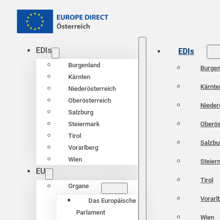
EDIs
EDIs
Burgenland
Burgen
Kärnten
Kärnte
Niederösterreich
Oberösterreich
Nieder
Salzburg
Oberös
Steiermark
Tirol
Salzbu
Vorarlberg
Wien
Steier
EU
Tirol
Organe
Vorarl
Das Europäische
Parlament
Wien