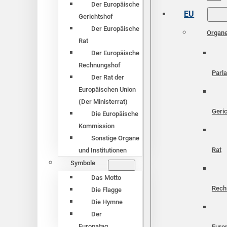
Der Europäische
EU
Gerichtshof
Der Europäische
Organ
Rat
Der Europäische
Rechnungshof
Parl
Der Rat der
Europäischen Union
(Der Ministerrat)
Geri
Die Europäische
Kommission
Sonstige Organe
Rat
und Institutionen
Symbole
Das Motto
Rech
Die Flagge
Die Hymne
Der
Europatag
Euro