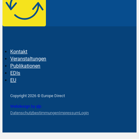
Kontakt
Veranstaltungen
Publikationen
EDIs
EU
Follow us on Facebook
Follow us on Instagram
Follow us on YouTube
Copyright 2026 © Europe Direct
Webdesign by qlp
Datenschutzbestimmungen
Impressum
Login