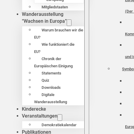
Mitgliedstaaten
(Der 
Wanderausstellung
“Wachsen in Europa”
Warum brauchen wir die
Komm
EU?
Wie funktioniert die
EU?
und I
Chronik der
Europäischen Einigung
Symbo
Statements
Quiz
Downloads
Digitale
Wanderausstellung
Kinderecke
Veranstaltungen
Demokratiekalendar
Euro
Publikationen