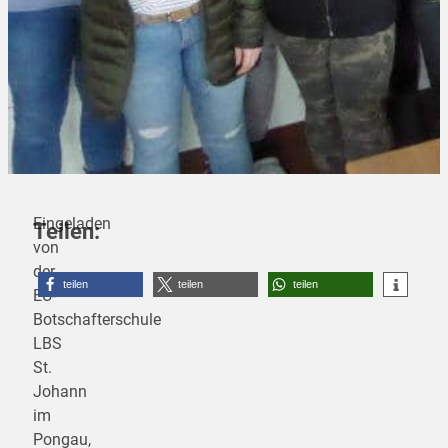
Eingeladen
Teilen:
von
der
teilen
teilen
teilen
EU-
Botschafterschule
LBS
St.
Johann
im
Pongau,