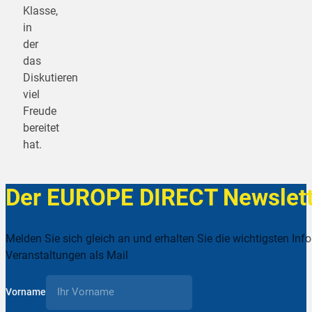
Klasse,
in
der
das
Diskutieren
viel
Freude
bereitet
hat.
Der EUROPE DIRECT Newslett
Melden Sie sich gleich an und erhalten Sie die wichtigsten Inf
Veranstaltungen als Mail
Vorname