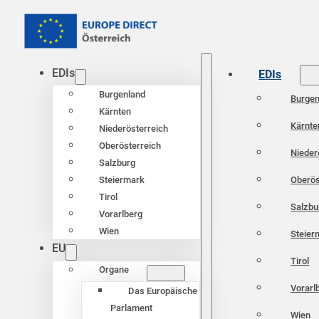
EDIs
EDIs
Burgenland
Burgen
Kärnten
Kärnte
Niederösterreich
Oberösterreich
Nieder
Salzburg
Oberös
Steiermark
Tirol
Salzbu
Vorarlberg
Wien
Steier
EU
Tirol
Organe
Vorarl
Das Europäische
Parlament
Wien