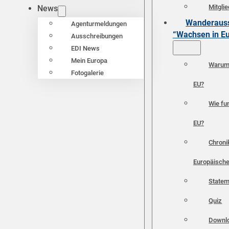
Mitgli
News
Wanderauss
Agenturmeldungen
“Wachsen in E
Ausschreibungen
EDI News
Mein Europa
Warum 
Fotogalerie
EU?
Wie fun
EU?
Chroni
Europäische
Statem
Quiz
Downl