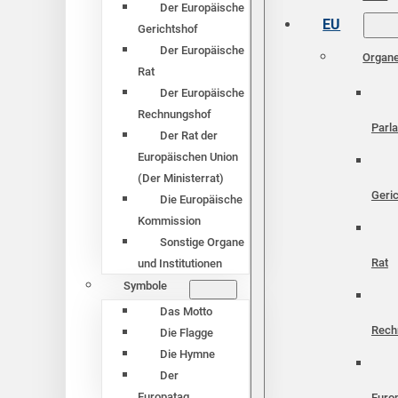
Der Europäische
EU
Gerichtshof
Der Europäische
Organ
Rat
Der Europäische
Rechnungshof
Parl
Der Rat der
Europäischen Union
(Der Ministerrat)
Geri
Die Europäische
Kommission
Sonstige Organe
Rat
und Institutionen
Symbole
Das Motto
Rech
Die Flagge
Die Hymne
Der
Europatag
Euro