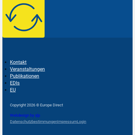
Kontakt
Veranstaltungen
Publikationen
EDIs
EU
Follow us on Facebook
Follow us on Instagram
Follow us on YouTube
Copyright 2026 © Europe Direct
Webdesign by qlp
Datenschutzbestimmungen
Impressum
Login