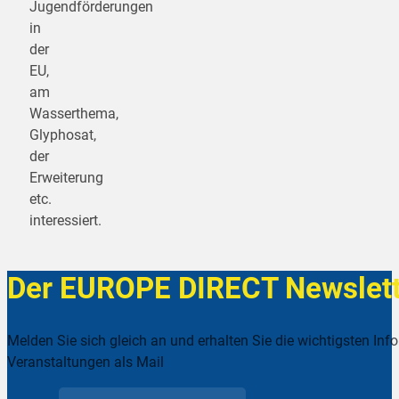
Jugendförderungen
in
der
EU,
am
Wasserthema,
Glyphosat,
der
Erweiterung
etc.
interessiert.
Der EUROPE DIRECT Newslett
Melden Sie sich gleich an und erhalten Sie die wichtigsten Inf
Veranstaltungen als Mail