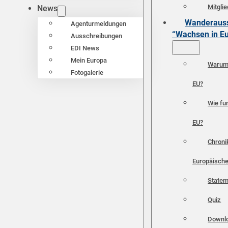
Mitgli
News
Wanderauss
Agenturmeldungen
“Wachsen in E
Ausschreibungen
EDI News
Mein Europa
Warum 
Fotogalerie
EU?
Wie fun
EU?
Chroni
Europäische
Statem
Quiz
Downl