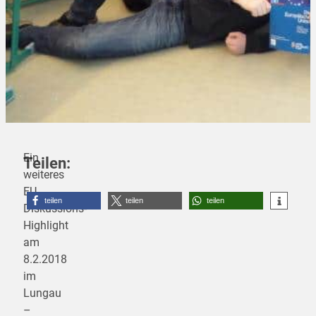
Ein
Teilen:
weiteres
EU-
teilen
teilen
teilen
Diskussions-
Highlight
am
8.2.2018
im
Lungau
–