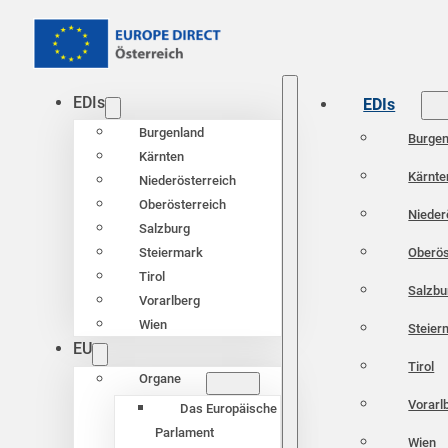
EDIs
EDIs
Burgenland
Burgen
Kärnten
Kärnte
Niederösterreich
Oberösterreich
Nieder
Salzburg
Oberös
Steiermark
Tirol
Salzbu
Vorarlberg
Wien
Steier
EU
Tirol
Organe
Vorarl
Das Europäische
Parlament
Wien