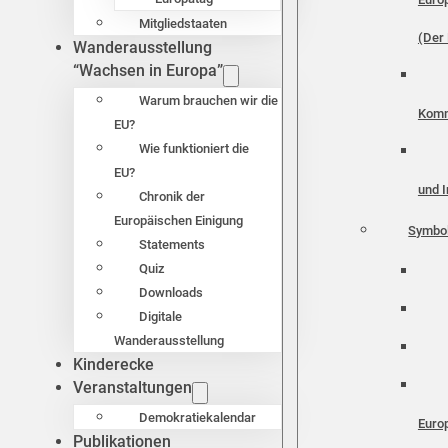
Mitgliedstaaten
(Der 
Wanderausstellung
“Wachsen in Europa”
Warum brauchen wir die
Komm
EU?
Wie funktioniert die
EU?
und I
Chronik der
Europäischen Einigung
Symbo
Statements
Quiz
Downloads
Digitale
Wanderausstellung
Kinderecke
Veranstaltungen
Demokratiekalendar
Euro
Publikationen