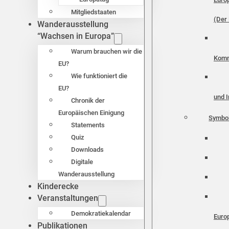
Mitgliedstaaten
(Der 
Wanderausstellung
“Wachsen in Europa”
Warum brauchen wir die
Komm
EU?
Wie funktioniert die
EU?
und I
Chronik der
Europäischen Einigung
Symbo
Statements
Quiz
Downloads
Digitale
Wanderausstellung
Kinderecke
Veranstaltungen
Demokratiekalendar
Euro
Publikationen