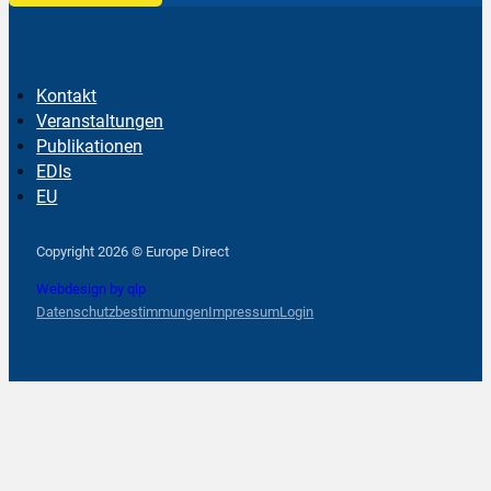
Kontakt
Veranstaltungen
Publikationen
EDIs
EU
Follow us on Facebook
Follow us on Instagram
Follow us on YouTube
Copyright 2026 © Europe Direct
Webdesign by qlp
Datenschutzbestimmungen
Impressum
Login