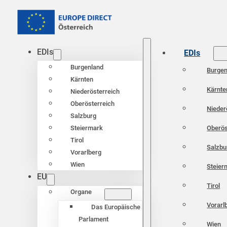
EDIs
EDIs
Burgenland
Burgen
Kärnten
Kärnte
Niederösterreich
Oberösterreich
Nieder
Salzburg
Oberös
Steiermark
Tirol
Salzbu
Vorarlberg
Wien
Steier
EU
Tirol
Organe
Vorarl
Das Europäische
Parlament
Wien