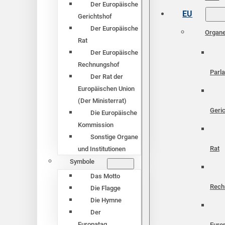
Der Europäische
EU
Gerichtshof
Der Europäische
Organ
Rat
Der Europäische
Rechnungshof
Parl
Der Rat der
Europäischen Union
(Der Ministerrat)
Geri
Die Europäische
Kommission
Sonstige Organe
Rat
und Institutionen
Symbole
Das Motto
Rech
Die Flagge
Die Hymne
Der
Europatag
Euro