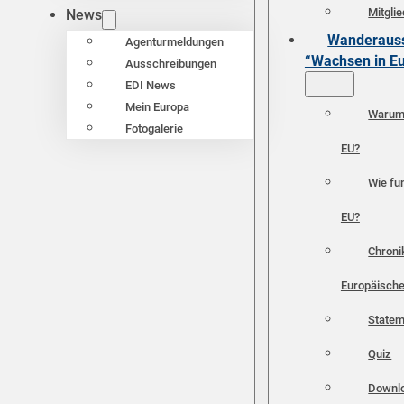
Mitgli
News
Wanderauss
Agenturmeldungen
“Wachsen in E
Ausschreibungen
EDI News
Mein Europa
Warum 
Fotogalerie
EU?
Wie fun
EU?
Chroni
Europäische
Statem
Quiz
Downl