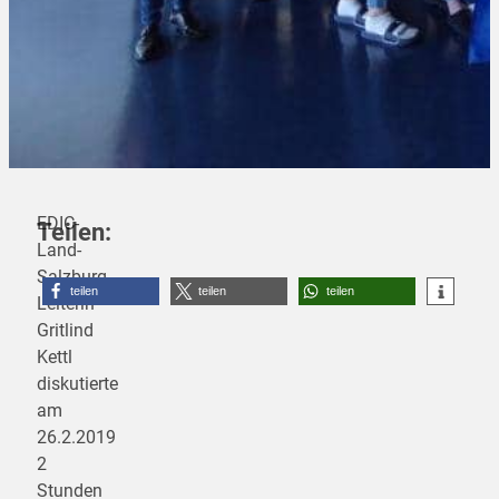
EDIC-
Teilen:
Land-
Salzburg-
teilen
teilen
teilen
Leiterin
Gritlind
Kettl
diskutierte
am
26.2.2019
2
Stunden