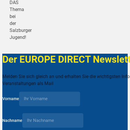
DAS
Thema
bei
der
Salzburger
Jugend!
Der EUROPE DIRECT Newslett
Melden Sie sich gleich an und erhalten Sie die wichtigsten Inf
Veranstaltungen als Mail
Vorname
Nachname