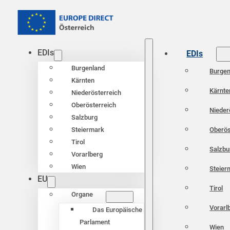
EDIs
EDIs
Burgenland
Burgen
Kärnten
Kärnte
Niederösterreich
Oberösterreich
Nieder
Salzburg
Oberös
Steiermark
Tirol
Salzbu
Vorarlberg
Wien
Steier
EU
Tirol
Organe
Vorarl
Das Europäische
Parlament
Wien