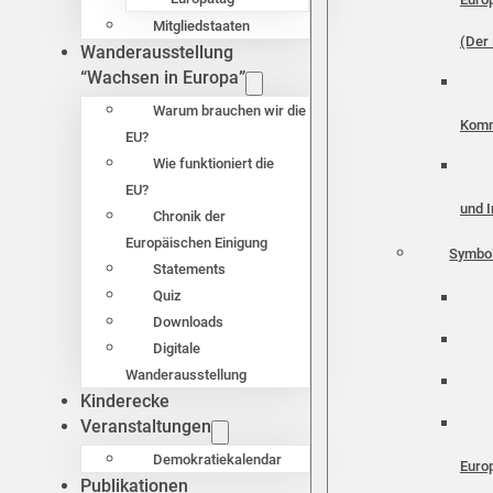
Mitgliedstaaten
(Der 
Wanderausstellung
“Wachsen in Europa”
Warum brauchen wir die
Komm
EU?
Wie funktioniert die
EU?
und I
Chronik der
Europäischen Einigung
Symbo
Statements
Quiz
Downloads
Digitale
Wanderausstellung
Kinderecke
Veranstaltungen
Demokratiekalendar
Euro
Publikationen