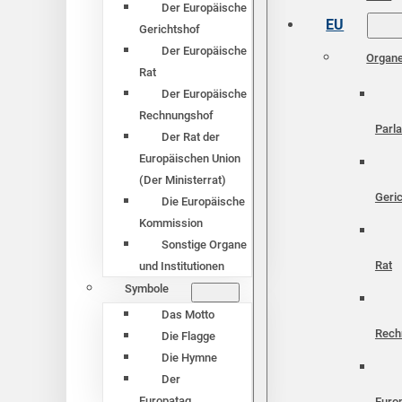
Der Europäische
EU
Gerichtshof
Der Europäische
Organ
Rat
Der Europäische
Rechnungshof
Parl
Der Rat der
Europäischen Union
(Der Ministerrat)
Geri
Die Europäische
Kommission
Sonstige Organe
Rat
und Institutionen
Symbole
Das Motto
Rech
Die Flagge
Die Hymne
Der
Europatag
Euro