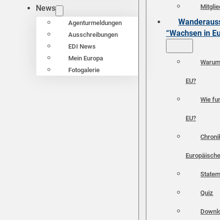
Mitgli
News
Wanderauss
Agenturmeldungen
“Wachsen in E
Ausschreibungen
EDI News
Mein Europa
Warum 
Fotogalerie
EU?
Wie fun
EU?
Chroni
Europäische
Statem
Quiz
Downl