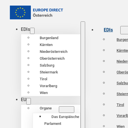
EDIs
EDIs
Burgenland
Burgen
Kärnten
Kärnte
Niederösterreich
Oberösterreich
Nieder
Salzburg
Oberös
Steiermark
Tirol
Salzbu
Vorarlberg
Wien
Steier
EU
Tirol
Organe
Vorarl
Das Europäische
Parlament
Wien