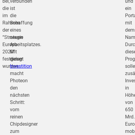
bei,
verbunden
und
die
ist
ein
im
die
Port
Rahmen
Schaffung
mit
der
eines
dem
“Strategie
neuen
Nam
Europa
Arbeitsplatzes.
Dur
2020”
Mit
dies
festgelegt
dieser
Pro
wurden.
Investition
soll
macht
zusä
Photeon
Inve
den
in
nächsten
Höh
Schritt:
von
vom
650
reinen
Mrd.
Chipdesigner
Euro
zum
mobi