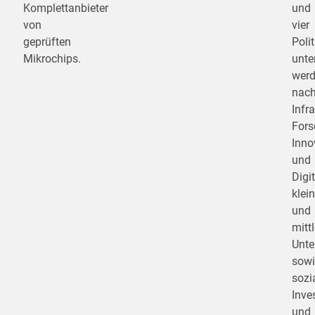
Komplettanbieter
und
von
vier
geprüften
Poli
Mikrochips.
unte
werd
nach
Infra
Fors
Inno
und
Digit
klei
und
mittl
Unt
sowi
sozi
Inve
und