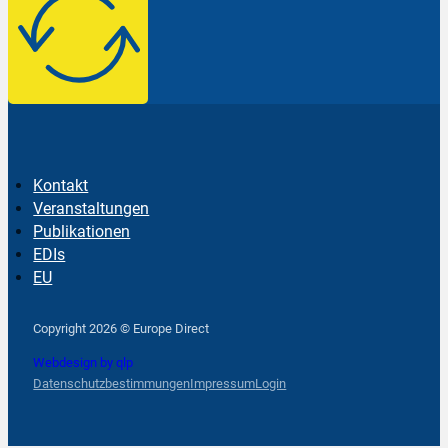
Kontakt
Veranstaltungen
Publikationen
EDIs
EU
Follow us on Facebook
Follow us on Instagram
Follow us on YouTube
Copyright 2026 © Europe Direct
Webdesign by qlp
Datenschutzbestimmungen
Impressum
Login