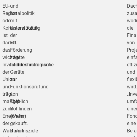
EU-
und
Dac
Regionalpolitik
hat
zus
oder
mit
wod
Kohäsionspolitik
Unterstützung
die
ist
der
Fina
damit
EU-
von
das
Förderung
Proj
wichtigste
zwei
einf
Investitionsinstrument
hochtechnologische
effiz
der
Geräte
und
Union
zur
flexi
und
Funktionsprüfung
wird
trägt
von
„Inv
maßgeblich
Chip-
umf
zum
Rohlingen
eine
Erreichen
(Wafer)
Fond
der
gekauft.
eine
Wachstumsziele
Damit
Bera