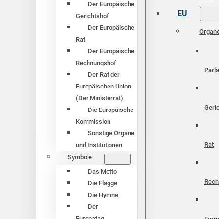
Der Europäische
EU
Gerichtshof
Der Europäische
Organ
Rat
Der Europäische
Rechnungshof
Parl
Der Rat der
Europäischen Union
(Der Ministerrat)
Geri
Die Europäische
Kommission
Sonstige Organe
Rat
und Institutionen
Symbole
Das Motto
Rech
Die Flagge
Die Hymne
Der
Europatag
Euro