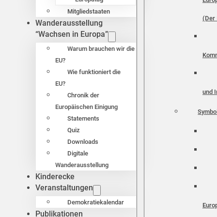
Mitgliedstaaten
(Der 
Wanderausstellung
“Wachsen in Europa”
Warum brauchen wir die
Komm
EU?
Wie funktioniert die
EU?
und I
Chronik der
Europäischen Einigung
Symbo
Statements
Quiz
Downloads
Digitale
Wanderausstellung
Kinderecke
Veranstaltungen
Demokratiekalendar
Euro
Publikationen