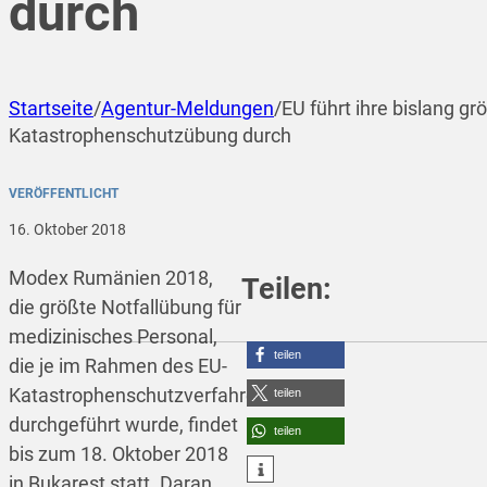
durch
Startseite
/
Agentur-Meldungen
/
EU führt ihre bislang gr
Katastrophenschutzübung durch
VERÖFFENTLICHT
16. Oktober 2018
Modex Rumänien 2018,
Teilen:
die größte Notfallübung für
medizinisches Personal,
teilen
die je im Rahmen des EU-
Katastrophenschutzverfahrens
teilen
durchgeführt wurde, findet
teilen
bis zum 18. Oktober 2018
in Bukarest statt. Daran