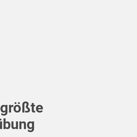
 größte
übung