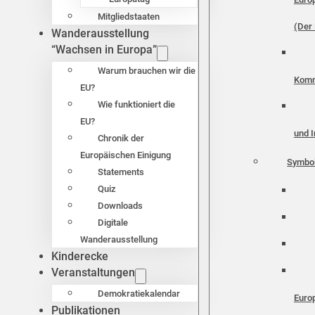
Mitgliedstaaten
(Der 
Wanderausstellung
“Wachsen in Europa”
Warum brauchen wir die
Komm
EU?
Wie funktioniert die
EU?
und I
Chronik der
Europäischen Einigung
Symbo
Statements
Quiz
Downloads
Digitale
Wanderausstellung
Kinderecke
Veranstaltungen
Demokratiekalendar
Euro
Publikationen