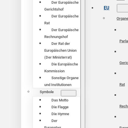
Der Europäische
EU
Gerichtshof
Der Europäische
Organ
Rat
Der Europäische
Rechnungshof
Parl
Der Rat der
Europäischen Union
(Der Ministerrat)
Geri
Die Europäische
Kommission
Sonstige Organe
Rat
und Institutionen
Symbole
Das Motto
Rech
Die Flagge
Die Hymne
Der
Europatag
Euro