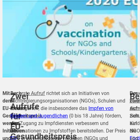
Mit
Auch
Der
erste Aufruf
richtet sich an Initiativen von
Der
Bew
Zwei
Be
dem
in
Nichtregierungsorganisationen (NGOs), Schulen und
zwei
kön
Aufrufe
EU-
diesem
Kindergärten, die insbesondere das
Impfen von
Aufr
sich
für
Gesundheitspreis
Jahr
Kindern und Jugendlichen
(0 bis 18 Jahre) fördern,
zielt
Schu
werden
wird
den Zugang zu Impfdiensten verbessern und
auf
Kind
EU-
Initiativen
der
Informationen zu Impfstoffen bereitstellen. Der Preis
die
NGO
Gesundheitspreis
und
EU-
wird in zwei Kategorien vergeben (NGOs und
Förd
und