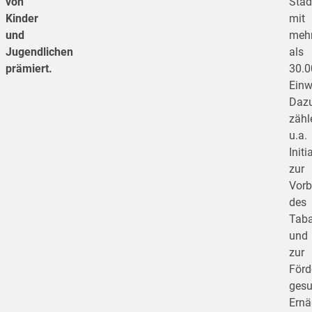
von
Städ
Kinder
mit
und
meh
Jugendlichen
als
prämiert.
30.0
Einw
Daz
zähl
u.a.
Initi
zur
Vor
des
Tab
und
zur
Förd
gesu
Ernä