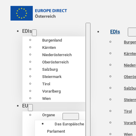
EDIs
EDIs
Burgenland
Burgen
Kärnten
Kärnte
Niederösterreich
Oberösterreich
Nieder
Salzburg
Oberös
Steiermark
Tirol
Salzbu
Vorarlberg
Wien
Steier
EU
Tirol
Organe
Vorarl
Das Europäische
Parlament
Wien