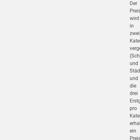
Der
Prei
wird
in
zwei
Kate
verg
(Sch
und
Städ
und
die
drei
Erst
pro
Kate
erha
ein
Prei