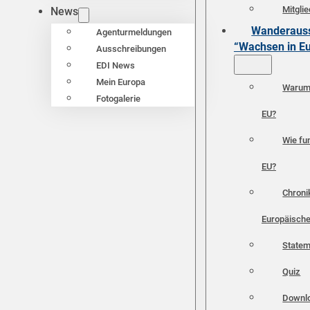
Mitgli
News
Wanderauss
Agenturmeldungen
“Wachsen in E
Ausschreibungen
EDI News
Mein Europa
Warum 
Fotogalerie
EU?
Wie fun
EU?
Chroni
Europäische
Statem
Quiz
Downl