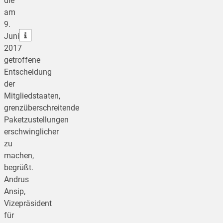
die
am
teilen
9.
teilen
Juni
2017
getroffene
Entscheidung
der
Mitgliedstaaten,
grenzüberschreitende
Paketzustellungen
erschwinglicher
zu
machen,
begrüßt.
Andrus
Ansip,
Vizepräsident
für