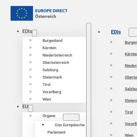
EDIs
EDIs
Burgenland
Burgen
Kärnten
Kärnte
Niederösterreich
Oberösterreich
Nieder
Salzburg
Oberös
Steiermark
Tirol
Salzbu
Vorarlberg
Wien
Steier
EU
Tirol
Organe
Vorarl
Das Europäische
Parlament
Wien