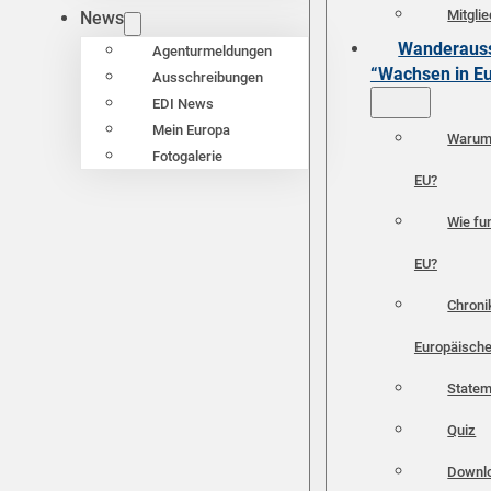
Mitgli
News
Wanderauss
Agenturmeldungen
“Wachsen in E
Ausschreibungen
EDI News
Mein Europa
Warum 
Fotogalerie
EU?
Wie fun
EU?
Chroni
Europäische
Statem
Quiz
Downl