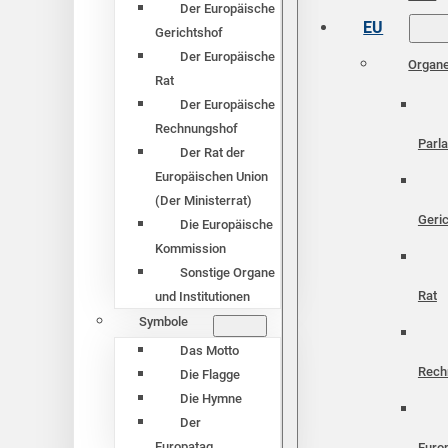
Der Europäische
EU
Gerichtshof
Der Europäische
Organ
Rat
Der Europäische
Rechnungshof
Parl
Der Rat der
Europäischen Union
(Der Ministerrat)
Geri
Die Europäische
Kommission
Sonstige Organe
Rat
und Institutionen
Symbole
Das Motto
Rech
Die Flagge
Die Hymne
Der
Europatag
Euro