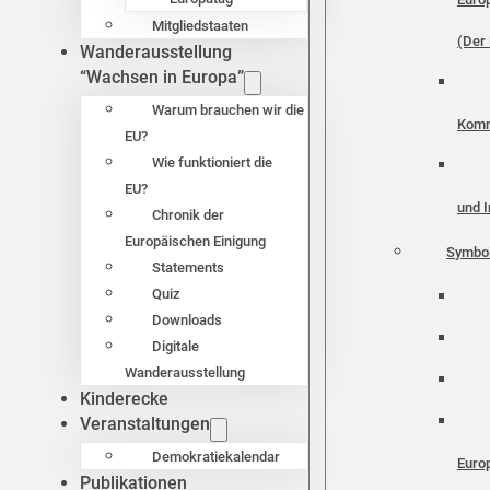
Mitgliedstaaten
(Der 
Wanderausstellung
“Wachsen in Europa”
Warum brauchen wir die
Komm
EU?
Wie funktioniert die
EU?
und I
Chronik der
Europäischen Einigung
Symbo
Statements
Quiz
Downloads
Digitale
Wanderausstellung
Kinderecke
Veranstaltungen
Demokratiekalendar
Euro
Publikationen