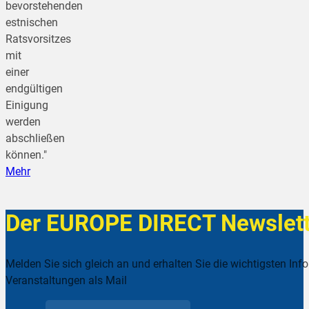
bevorstehenden
estnischen
Ratsvorsitzes
mit
einer
endgültigen
Einigung
werden
abschließen
können."
Mehr
Der EUROPE DIRECT Newslett
Melden Sie sich gleich an und erhalten Sie die wichtigsten Inf
Veranstaltungen als Mail