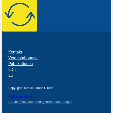
Kontakt
Veranstaltungen
Publikationen
EDIs
EU
Follow us on Facebook
Follow us on Instagram
Follow us on YouTube
Copyright 2026 © Europe Direct
Webdesign by qlp
Datenschutzbestimmungen
Impressum
Login