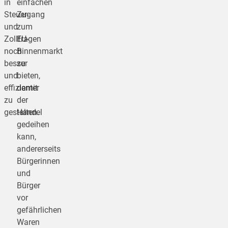
in
einfachen
Steuer-
Zugang
und
zum
Zollfragen
EU-
noch
Binnenmarkt
besser
zu
und
bieten,
effizienter
damit
zu
der
gestalten.
Handel
gedeihen
kann,
andererseits
Bürgerinnen
und
Bürger
vor
gefährlichen
Waren