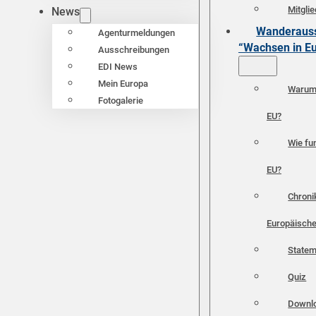
Mitgli
News
Wanderauss
Agenturmeldungen
“Wachsen in E
Ausschreibungen
EDI News
Mein Europa
Warum 
Fotogalerie
EU?
Wie fun
EU?
Chroni
Europäische
Statem
Quiz
Downl