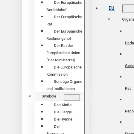
Der Europäische
EU
Gerichtshof
Der Europäische
Organ
Rat
Der Europäische
Rechnungshof
Parl
Der Rat der
Europäischen Union
(Der Ministerrat)
Geri
Die Europäische
Kommission
Sonstige Organe
Rat
und Institutionen
Symbole
Das Motto
Rech
Die Flagge
Die Hymne
Der
Europatag
Euro