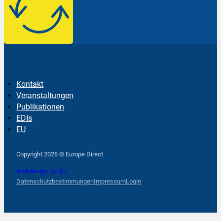
Kontakt
Veranstaltungen
Publikationen
EDIs
EU
Follow us on Facebook
Follow us on Instagram
Follow us on YouTube
Copyright 2026 © Europe Direct
Webdesign by qlp
Datenschutzbestimmungen
Impressum
Login