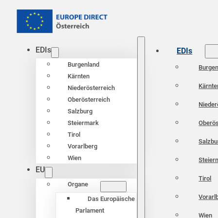
EDIs
EDIs
Burgenland
Burgen
Kärnten
Kärnte
Niederösterreich
Oberösterreich
Nieder
Salzburg
Oberös
Steiermark
Tirol
Salzbu
Vorarlberg
Wien
Steier
EU
Tirol
Organe
Vorarl
Das Europäische
Parlament
Wien