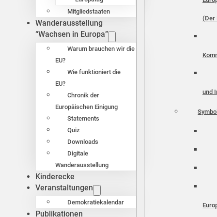
Mitgliedstaaten
(Der 
Wanderausstellung
“Wachsen in Europa”
Warum brauchen wir die
Komm
EU?
Wie funktioniert die
EU?
und I
Chronik der
Europäischen Einigung
Symbo
Statements
Quiz
Downloads
Digitale
Wanderausstellung
Kinderecke
Veranstaltungen
Demokratiekalendar
Euro
Publikationen