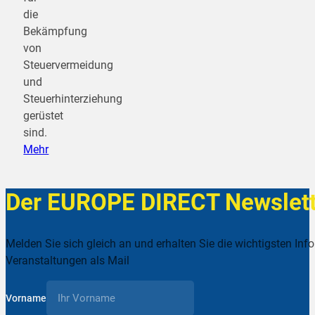
die
Bekämpfung
von
Steuervermeidung
und
Steuerhinterziehung
gerüstet
sind.
Mehr
Der EUROPE DIRECT Newslett
Melden Sie sich gleich an und erhalten Sie die wichtigsten Inf
Veranstaltungen als Mail
Vorname