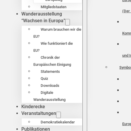
Mitgliedstaaten
(Der 
Wanderausstellung
“Wachsen in Europa”
Warum brauchen wir die
Komm
EU?
Wie funktioniert die
EU?
und I
Chronik der
Europäischen Einigung
Symbo
Statements
Quiz
Downloads
Digitale
Wanderausstellung
Kinderecke
Veranstaltungen
Demokratiekalendar
Euro
Publikationen