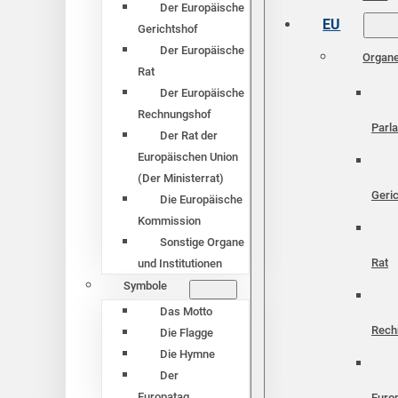
Der Europäische
EU
Gerichtshof
Der Europäische
Organ
Rat
Der Europäische
Rechnungshof
Parl
Der Rat der
Europäischen Union
(Der Ministerrat)
Geri
Die Europäische
Kommission
Sonstige Organe
Rat
und Institutionen
Symbole
Das Motto
Rech
Die Flagge
Die Hymne
Der
Europatag
Euro