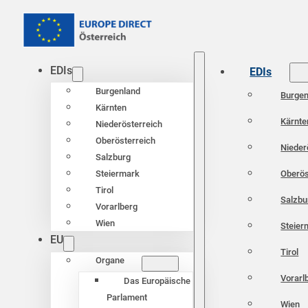
EDIs
EDIs
Burgenland
Burgen
Kärnten
Kärnte
Niederösterreich
Oberösterreich
Nieder
Salzburg
Oberös
Steiermark
Tirol
Salzbu
Vorarlberg
Wien
Steier
EU
Tirol
Organe
Vorarl
Das Europäische
Parlament
Wien