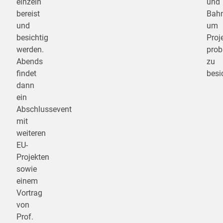
einzeln
und
bereist
Bahn
und
um
besichtig
Proj
werden.
prob
Abends
zu
findet
besi
dann
ein
Abschlussevent
mit
weiteren
EU-
Projekten
sowie
einem
Vortrag
von
Prof.