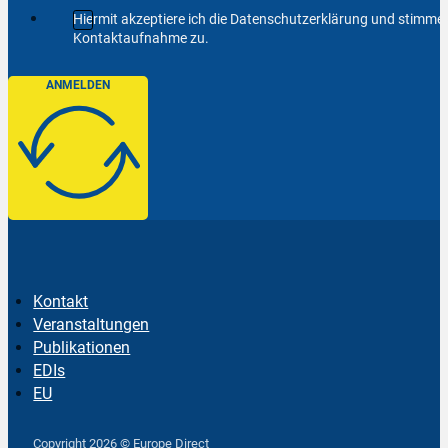
Hiermit akzeptiere ich die Datenschutzerklärung und stimm
Kontaktaufnahme zu.
ANMELDEN
Kontakt
Veranstaltungen
Publikationen
EDIs
EU
Follow us on Facebook
Follow us on Instagram
Follow us on YouTube
Copyright 2026 © Europe Direct