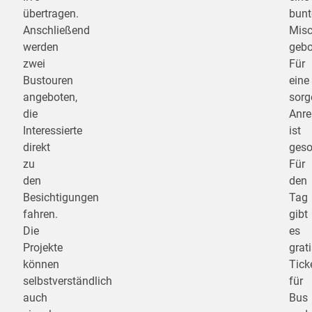
übertragen.
bunt
Anschließend
Mis
werden
gebo
zwei
Für
Bustouren
eine
angeboten,
sorg
die
Anre
Interessierte
ist
direkt
geso
zu
Für
den
den
Besichtigungen
Tag
fahren.
gibt
Die
es
Projekte
grati
können
Tick
selbstverständlich
für
auch
Bus