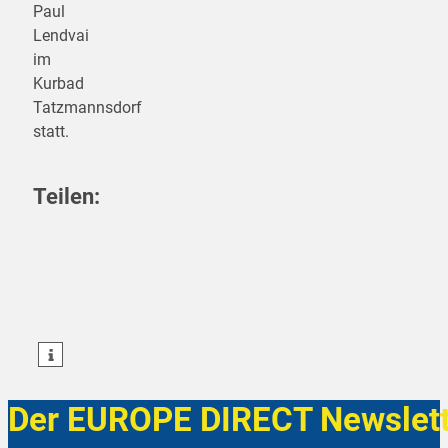
Paul
Lendvai
im
Kurbad
Tatzmannsdorf
statt.
Teilen:
teilen
teilen
teilen
Der EUROPE DIRECT Newslett