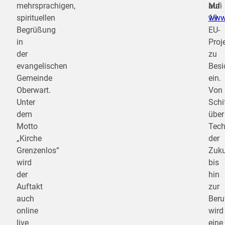
mehrsprachigen,
Mai
auf
spirituellen
19
www.
Begrüßung
EU-
in
Proj
der
zu
evangelischen
Besi
Gemeinde
ein.
Oberwart.
Von
Unter
Schi
dem
über
Motto
Tech
„Kirche
der
Grenzenlos“
Zuku
wird
bis
der
hin
Auftakt
zur
auch
Beru
online
wird
live
eine