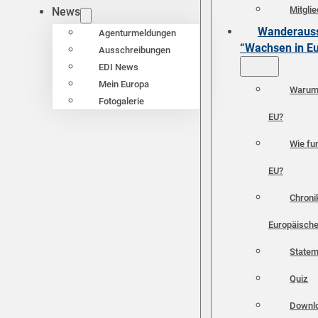
Mitgli
News
Wanderauss
Agenturmeldungen
“Wachsen in E
Ausschreibungen
EDI News
Mein Europa
Warum 
Fotogalerie
EU?
Wie fun
EU?
Chroni
Europäische
Statem
Quiz
Downl