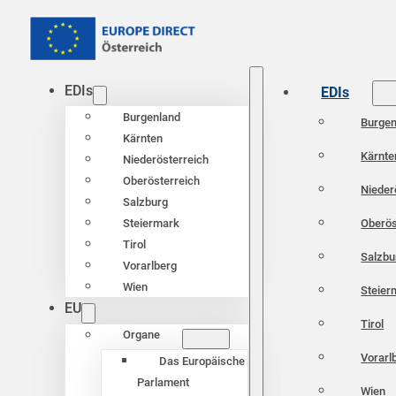
EDIs
EDIs
Burgenland
Burgen
Kärnten
Kärnte
Niederösterreich
Oberösterreich
Nieder
Salzburg
Oberös
Steiermark
Tirol
Salzbu
Vorarlberg
Wien
Steier
EU
Tirol
Organe
Vorarl
Das Europäische
Parlament
Wien