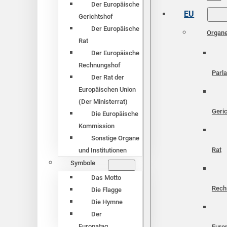
Der Europäische
EU
Gerichtshof
Der Europäische
Organ
Rat
Der Europäische
Rechnungshof
Parl
Der Rat der
Europäischen Union
(Der Ministerrat)
Geri
Die Europäische
Kommission
Sonstige Organe
Rat
und Institutionen
Symbole
Das Motto
Rech
Die Flagge
Die Hymne
Der
Europatag
Euro