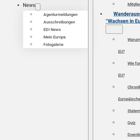
Mitgli
News
Wanderauss
Agenturmeldungen
“Wachsen in E
Ausschreibungen
EDI News
Mein Europa
Warum 
Fotogalerie
EU?
Wie fun
EU?
Chroni
Europäische
Statem
Quiz
Downl