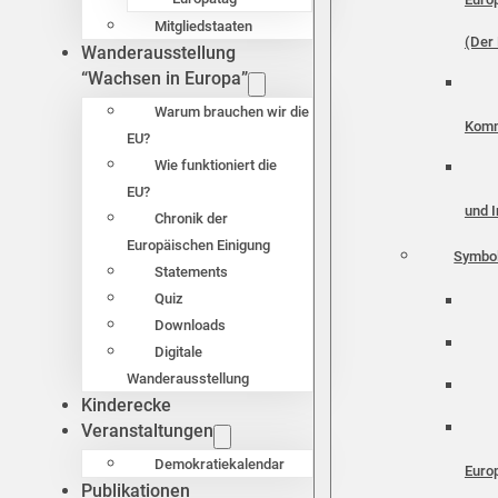
Mitgliedstaaten
(Der 
Wanderausstellung
“Wachsen in Europa”
Warum brauchen wir die
Komm
EU?
Wie funktioniert die
EU?
und I
Chronik der
Europäischen Einigung
Symbo
Statements
Quiz
Downloads
Digitale
Wanderausstellung
Kinderecke
Veranstaltungen
Demokratiekalendar
Euro
Publikationen