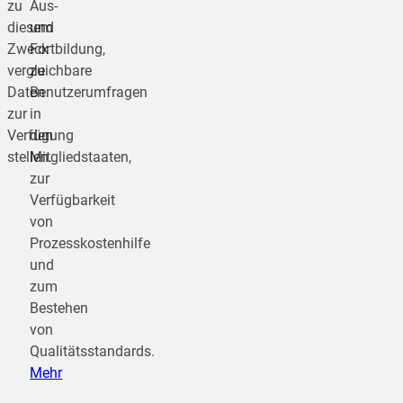
zu
Aus-
diesem
und
Zweck
Fortbildung,
vergleichbare
zu
Daten
Benutzerumfragen
zur
in
Verfügung
den
stellen.
Mitgliedstaaten,
zur
Verfügbarkeit
von
Prozesskostenhilfe
und
zum
Bestehen
von
Qualitätsstandards.
Mehr