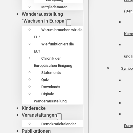
Mitgliedstaaten
(Der 
Wanderausstellung
“Wachsen in Europa”
Warum brauchen wir die
Komm
EU?
Wie funktioniert die
EU?
und I
Chronik der
Europäischen Einigung
Symbo
Statements
Quiz
Downloads
Digitale
Wanderausstellung
Kinderecke
Veranstaltungen
Demokratiekalendar
Euro
Publikationen