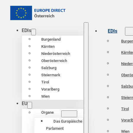
EDIs
EDIs
Burgenland
Burgen
Kärnten
Kärnte
Niederösterreich
Oberösterreich
Nieder
Salzburg
Oberös
Steiermark
Tirol
Salzbu
Vorarlberg
Wien
Steier
EU
Tirol
Organe
Vorarl
Das Europäische
Parlament
Wien