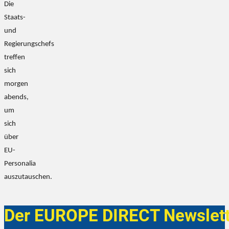
Die
Staats-
und
Regierungschefs
treffen
sich
morgen
abends,
um
sich
über
EU-
Personalia
auszutauschen.
Der EUROPE DIRECT Newslett