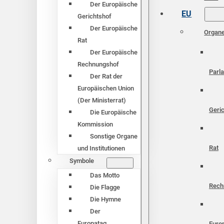
Der Europäische
EU
Gerichtshof
Der Europäische
Organ
Rat
Der Europäische
Rechnungshof
Parl
Der Rat der
Europäischen Union
(Der Ministerrat)
Geri
Die Europäische
Kommission
Sonstige Organe
Rat
und Institutionen
Symbole
Das Motto
Rech
Die Flagge
Die Hymne
Der
Europatag
Euro