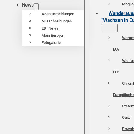
Mitgli
News
Wanderauss
Agenturmeldungen
“Wachsen in E
Ausschreibungen
EDI News
Mein Europa
Warum 
Fotogalerie
EU?
Wie fun
EU?
Chroni
Europäische
Statem
Quiz
Downl