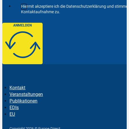
Hiermit akzeptiere ich die Datenschutzerklärung und stimm
Kontaktaufnahme zu.
ANMELDEN
Kontakt
Veranstaltungen
Publikationen
EDIs
EU
Follow us on Facebook
Follow us on Instagram
Follow us on YouTube
Copyright 2026 © Europe Direct