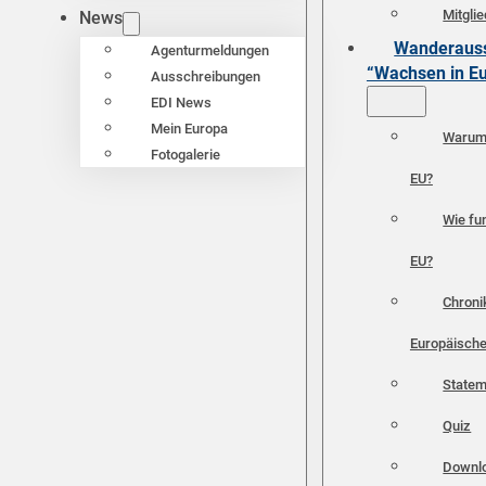
Mitgli
News
Wanderauss
Agenturmeldungen
“Wachsen in E
Ausschreibungen
EDI News
Mein Europa
Warum 
Fotogalerie
EU?
Wie fun
EU?
Chroni
Europäische
Statem
Quiz
Downl