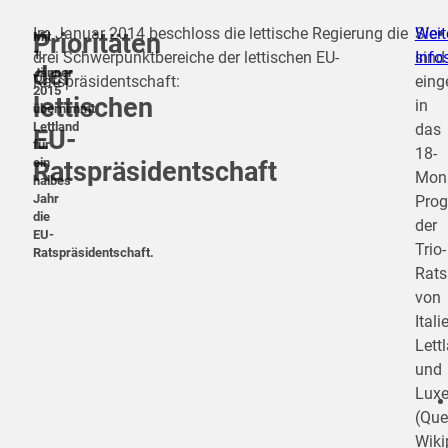
Im Januar 2014 beschloss die lettische Regierung die
Sie
Weit
Prioritäten
Mit
1.
drei Schwerpunktbereiche der lettischen EU-
sind
Info
der
Jänner
Ratspräsidentschaft:
eing
2015
lettischen
in
übernimmt
Lettland
das
EU-
für
18-
ein
Ratspräsidentschaft
Mona
halbes
Jahr
Pro
die
der
EU-
Trio-
Ratspräsidentschaft.
Rats
von
Itali
Lett
und
Lux
(Quel
Wiki