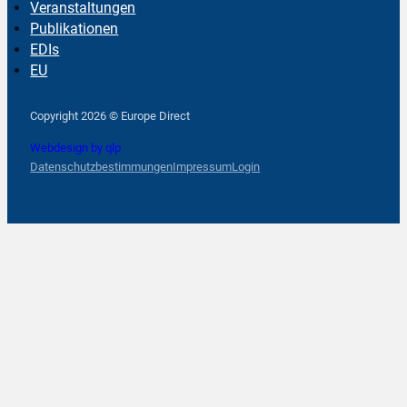
Veranstaltungen
Publikationen
EDIs
EU
Follow us on Facebook
Follow us on Instagram
Follow us on YouTube
Copyright 2026 © Europe Direct
Webdesign by qlp
Datenschutzbestimmungen
Impressum
Login