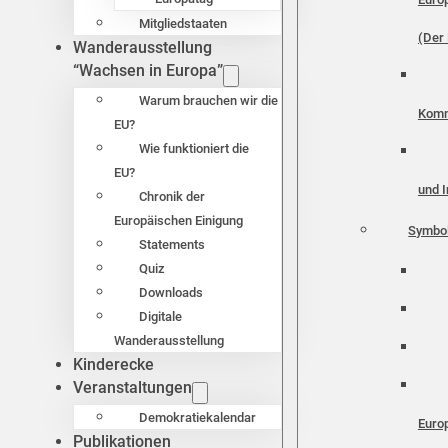
Mitgliedstaaten
(Der 
Wanderausstellung
“Wachsen in Europa”
Warum brauchen wir die
Komm
EU?
Wie funktioniert die
EU?
und I
Chronik der
Europäischen Einigung
Symbo
Statements
Quiz
Downloads
Digitale
Wanderausstellung
Kinderecke
Veranstaltungen
Demokratiekalendar
Euro
Publikationen