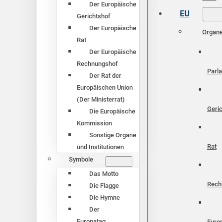
Der Europäische
EU
Gerichtshof
Der Europäische
Organ
Rat
Der Europäische
Rechnungshof
Parl
Der Rat der
Europäischen Union
(Der Ministerrat)
Geri
Die Europäische
Kommission
Sonstige Organe
Rat
und Institutionen
Symbole
Das Motto
Rech
Die Flagge
Die Hymne
Der
Europatag
Euro