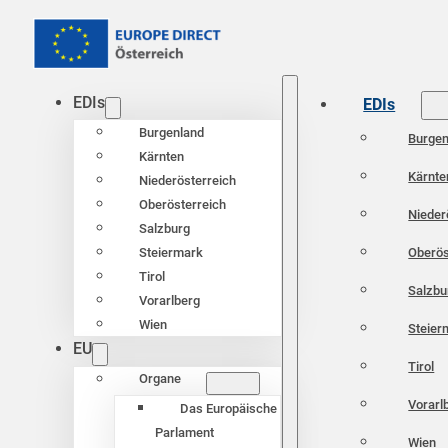
EDIs
EDIs
Burgenland
Burgen
Kärnten
Kärnte
Niederösterreich
Oberösterreich
Nieder
Salzburg
Oberös
Steiermark
Tirol
Salzbu
Vorarlberg
Wien
Steier
EU
Tirol
Organe
Vorarl
Das Europäische
Parlament
Wien