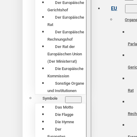
Der Europäische
EU
Gerichtshof
Der Europäische
Organ
Rat
Der Europäische
Rechnungshof
Parl
Der Rat der
Europäischen Union
(Der Ministerrat)
Geri
Die Europäische
Kommission
Sonstige Organe
Rat
und Institutionen
Symbole
Das Motto
Rech
Die Flagge
Die Hymne
Der
Europatag
Euro