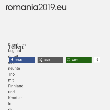
Rumänien
Teilen:
beginnt
damit
teilen
teilen
teilen
das
neunte
Trio
mit
Finnland
und
Kroatien.
In
die