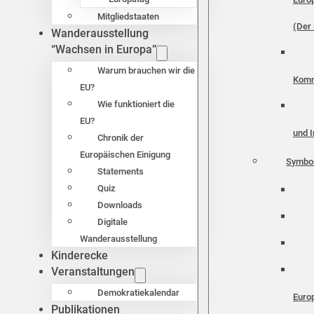
Mitgliedstaaten
(Der 
Wanderausstellung
“Wachsen in Europa”
Warum brauchen wir die
Komm
EU?
Wie funktioniert die
EU?
und I
Chronik der
Europäischen Einigung
Symbo
Statements
Quiz
Downloads
Digitale
Wanderausstellung
Kinderecke
Veranstaltungen
Demokratiekalendar
Euro
Publikationen