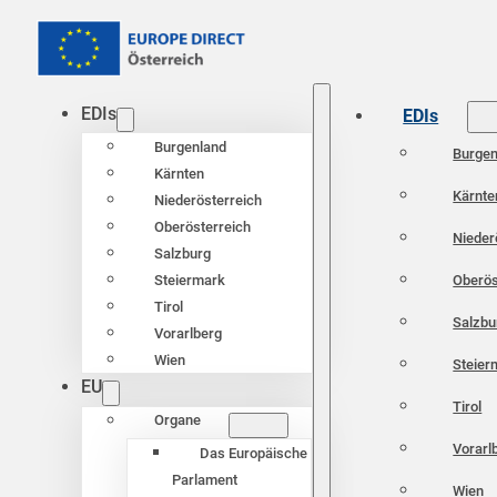
EDIs
EDIs
Burgenland
Burgen
Kärnten
Kärnte
Niederösterreich
Oberösterreich
Nieder
Salzburg
Oberös
Steiermark
Tirol
Salzbu
Vorarlberg
Wien
Steier
EU
Tirol
Organe
Vorarl
Das Europäische
Parlament
Wien