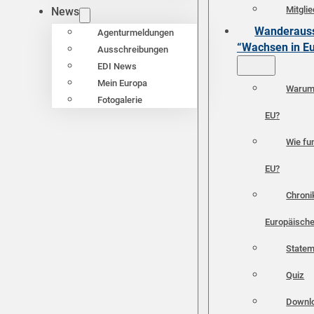
Mitgli
News
Wanderauss
Agenturmeldungen
“Wachsen in E
Ausschreibungen
EDI News
Mein Europa
Warum 
Fotogalerie
EU?
Wie fun
EU?
Chroni
Europäische
Statem
Quiz
Downl