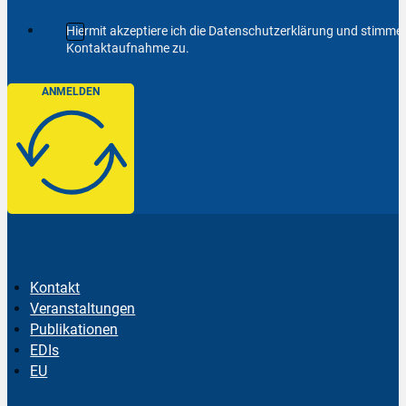
Hiermit akzeptiere ich die Datenschutzerklärung und stimm
Kontaktaufnahme zu.
ANMELDEN
Kontakt
Veranstaltungen
Publikationen
EDIs
EU
Follow us on Facebook
Follow us on Instagram
Follow us on YouTube