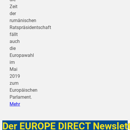
Zeit
der
rumänischen
Ratspräsidentschaft
fällt
auch
die
Europawahl
im
Mai
2019
zum
Europäischen
Parlament.
Mehr
Der EUROPE DIRECT Newslett