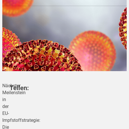
Nächster
Teilen:
Meilenstein
in
der
teilen
EU-
Impfstoffstrategie:
teilen
Die