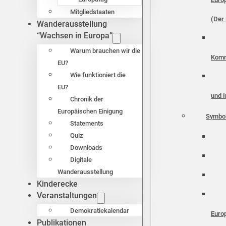
Mitgliedstaaten
(Der 
Wanderausstellung
“Wachsen in Europa”
Warum brauchen wir die
Komm
EU?
Wie funktioniert die
EU?
und I
Chronik der
Europäischen Einigung
Symbo
Statements
Quiz
Downloads
Digitale
Wanderausstellung
Kinderecke
Veranstaltungen
Demokratiekalendar
Euro
Publikationen