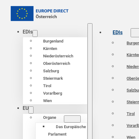
EDIs
EDIs
Burgenland
Burgen
Kärnten
Kärnte
Niederösterreich
Oberösterreich
Nieder
Salzburg
Oberös
Steiermark
Tirol
Salzbu
Vorarlberg
Wien
Steier
EU
Tirol
Organe
Vorarl
Das Europäische
Parlament
Wien