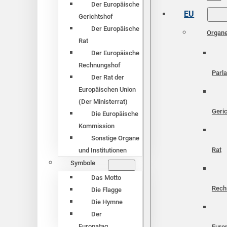
Der Europäische
EU
Gerichtshof
Der Europäische
Organ
Rat
Der Europäische
Rechnungshof
Parl
Der Rat der
Europäischen Union
(Der Ministerrat)
Geri
Die Europäische
Kommission
Sonstige Organe
Rat
und Institutionen
Symbole
Das Motto
Rech
Die Flagge
Die Hymne
Der
Europatag
Euro