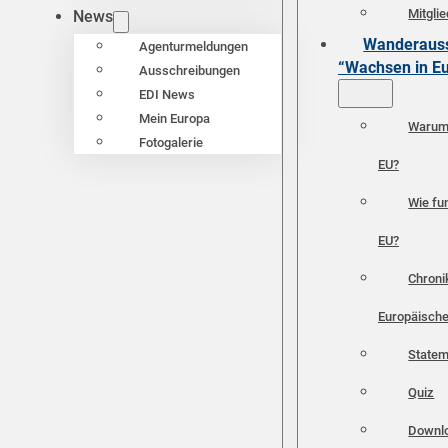
Mitgli
News
Wanderauss
Agenturmeldungen
“Wachsen in E
Ausschreibungen
EDI News
Mein Europa
Warum 
Fotogalerie
EU?
Wie fun
EU?
Chroni
Europäische
Statem
Quiz
Downl