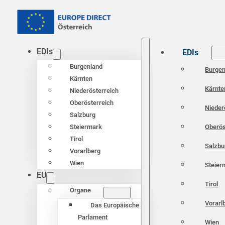
EDIs
EDIs
Burgenland
Burgen
Kärnten
Kärnte
Niederösterreich
Oberösterreich
Nieder
Salzburg
Oberös
Steiermark
Tirol
Salzbu
Vorarlberg
Wien
Steier
EU
Tirol
Organe
Vorarl
Das Europäische
Parlament
Wien