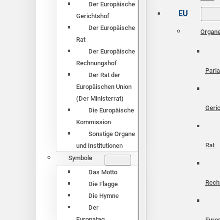
Der Europäische
EU
Gerichtshof
Der Europäische
Organ
Rat
Der Europäische
Rechnungshof
Parl
Der Rat der
Europäischen Union
(Der Ministerrat)
Geri
Die Europäische
Kommission
Sonstige Organe
Rat
und Institutionen
Symbole
Das Motto
Rech
Die Flagge
Die Hymne
Der
Europatag
Euro