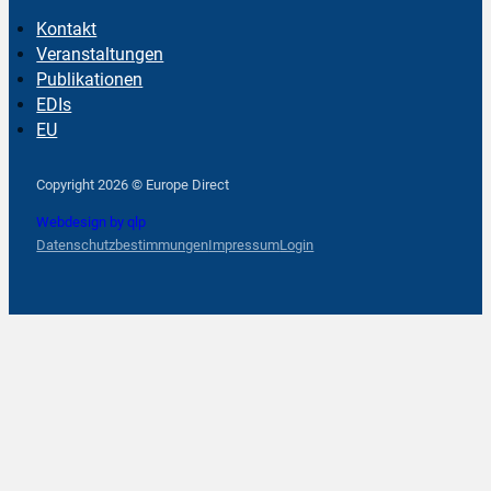
Kontakt
Veranstaltungen
Publikationen
EDIs
EU
Follow us on Facebook
Follow us on Instagram
Follow us on YouTube
Copyright 2026 © Europe Direct
Webdesign by qlp
Datenschutzbestimmungen
Impressum
Login