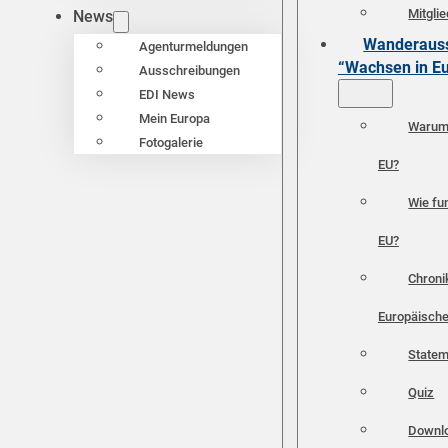
Mitgli
News
Wanderauss
Agenturmeldungen
“Wachsen in E
Ausschreibungen
EDI News
Mein Europa
Warum 
Fotogalerie
EU?
Wie fun
EU?
Chroni
Europäische
Statem
Quiz
Downl