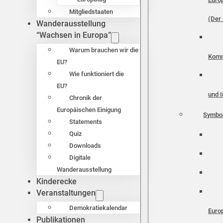
Mitgliedstaaten
(Der 
Wanderausstellung
“Wachsen in Europa”
Warum brauchen wir die
Komm
EU?
Wie funktioniert die
EU?
und I
Chronik der
Europäischen Einigung
Symbo
Statements
Quiz
Downloads
Digitale
Wanderausstellung
Kinderecke
Veranstaltungen
Demokratiekalendar
Euro
Publikationen