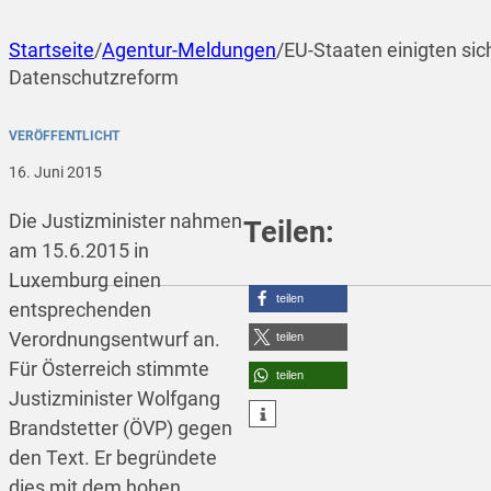
Startseite
/
Agentur-Meldungen
/
EU-Staaten einigten sic
Datenschutzreform
VERÖFFENTLICHT
16. Juni 2015
Die Justizminister nahmen
Teilen:
am 15.6.2015 in
Luxemburg einen
teilen
entsprechenden
Verordnungsentwurf an.
teilen
Für Österreich stimmte
teilen
Justizminister Wolfgang
Brandstetter (ÖVP) gegen
den Text. Er begründete
dies mit dem hohen