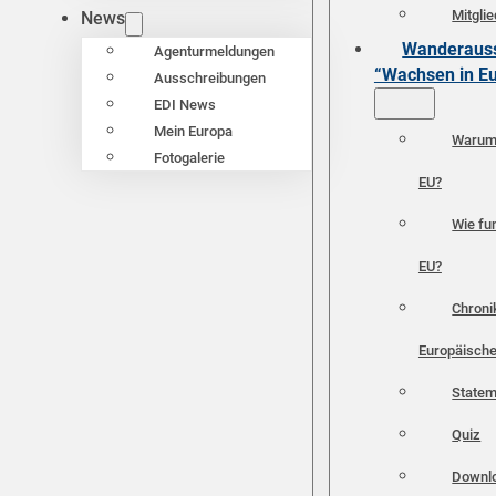
Mitgli
News
Wanderauss
Agenturmeldungen
“Wachsen in E
Ausschreibungen
EDI News
Mein Europa
Warum 
Fotogalerie
EU?
Wie fun
EU?
Chroni
Europäische
Statem
Quiz
Downl