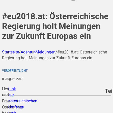
#eu2018.at: Österreichische
Regierung holt Meinungen
zur Zukunft Europas ein
Startseite
/
Agentur-Meldungen
/
#eu2018.at: Österreichische
Regierung holt Meinungen zur Zukunft Europas ein
VERÖFFENTLICHT
8. August 2018
Herr
Link
Tei
und
zur
Frau
österreichischen
Österreicher
Umfrage
teilen