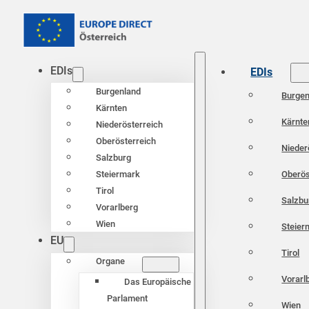
EDIs
EDIs
Burgenland
Burgen
Kärnten
Kärnte
Niederösterreich
Oberösterreich
Nieder
Salzburg
Oberös
Steiermark
Tirol
Salzbu
Vorarlberg
Wien
Steier
EU
Tirol
Organe
Vorarl
Das Europäische
Parlament
Wien