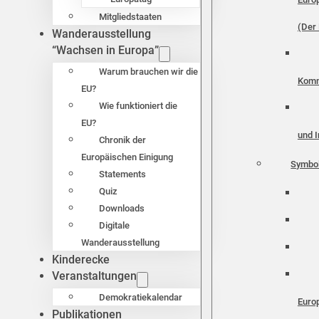
Mitgliedstaaten
(Der 
Wanderausstellung
“Wachsen in Europa”
Warum brauchen wir die
Komm
EU?
Wie funktioniert die
EU?
und I
Chronik der
Europäischen Einigung
Symbo
Statements
Quiz
Downloads
Digitale
Wanderausstellung
Kinderecke
Veranstaltungen
Demokratiekalendar
Euro
Publikationen