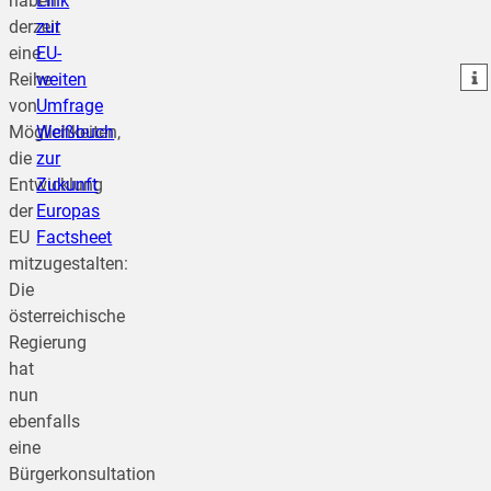
haben
Link
derzeit
zur
teilen
eine
EU-
teilen
Reihe
weiten
von
Umfrage
Möglichkeiten,
Weißbuch
die
zur
Entwicklung
Zukunft
der
Europas
EU
Factsheet
mitzugestalten:
Die
österreichische
Regierung
hat
nun
ebenfalls
eine
Bürgerkonsultation