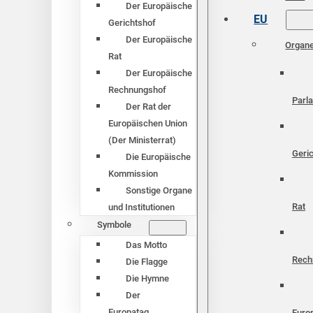
Der Europäische
EU
Gerichtshof
Der Europäische
Organ
Rat
Der Europäische
Rechnungshof
Parl
Der Rat der
Europäischen Union
(Der Ministerrat)
Geri
Die Europäische
Kommission
Sonstige Organe
Rat
und Institutionen
Symbole
Das Motto
Rech
Die Flagge
Die Hymne
Der
Europatag
Euro