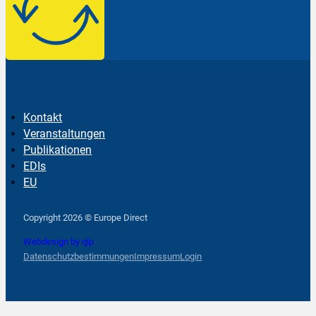
Kontakt
Veranstaltungen
Publikationen
EDIs
EU
Follow us on Facebook
Follow us on Instagram
Follow us on YouTube
Copyright 2026 © Europe Direct
Webdesign by qlp
Datenschutzbestimmungen
Impressum
Login