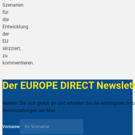
Szenarien
für
die
Entwicklung
der
EU
skizziert,
zu
kommentieren.
Der EUROPE DIRECT Newslett
Melden Sie sich gleich an und erhalten Sie die wichtigsten Inf
Veranstaltungen als Mail
Vorname