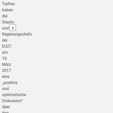
Treffen
teilen
haben
die
teilen
Staats-
teilen
und
Regierungschefs
der
EU27
am
10.
März
2017
eine
„positive
und
optimistische
Diskussion“
über
ihre