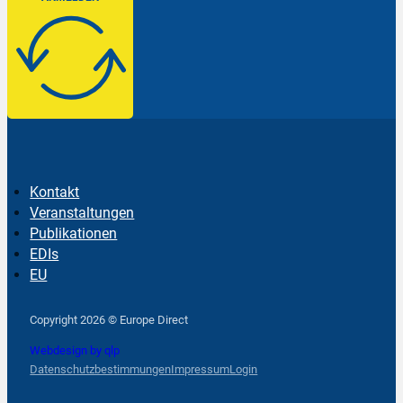
Kontakt
Veranstaltungen
Publikationen
EDIs
EU
Follow us on Facebook
Follow us on Instagram
Follow us on YouTube
Copyright 2026 © Europe Direct
Webdesign by qlp
Datenschutzbestimmungen
Impressum
Login