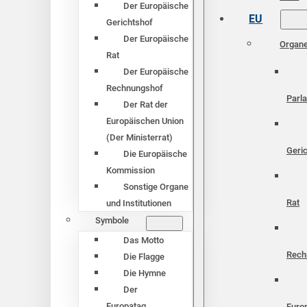
Der Europäische
EU
Gerichtshof
Der Europäische
Organ
Rat
Der Europäische
Rechnungshof
Parl
Der Rat der
Europäischen Union
(Der Ministerrat)
Geri
Die Europäische
Kommission
Sonstige Organe
Rat
und Institutionen
Symbole
Das Motto
Rech
Die Flagge
Die Hymne
Der
Europatag
Euro