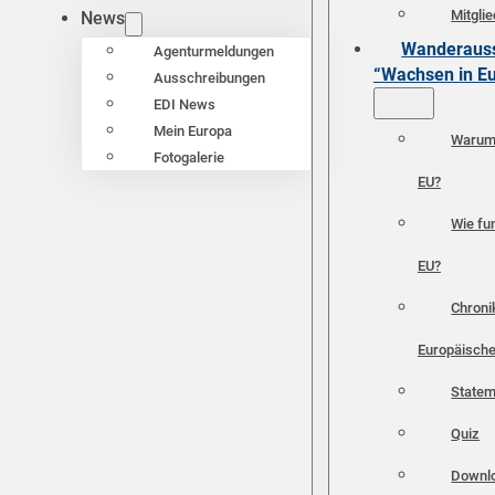
Mitgli
News
Wanderauss
Agenturmeldungen
“Wachsen in E
Ausschreibungen
EDI News
Mein Europa
Warum 
Fotogalerie
EU?
Wie fun
EU?
Chroni
Europäische
Statem
Quiz
Downl