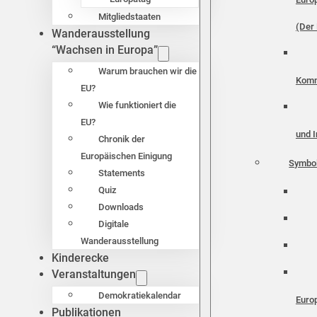
Mitgliedstaaten
(Der 
Wanderausstellung
“Wachsen in Europa”
Warum brauchen wir die
Komm
EU?
Wie funktioniert die
EU?
und I
Chronik der
Europäischen Einigung
Symbo
Statements
Quiz
Downloads
Digitale
Wanderausstellung
Kinderecke
Veranstaltungen
Demokratiekalendar
Euro
Publikationen