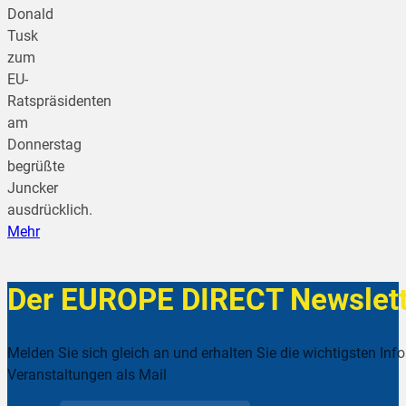
Donald
Tusk
zum
EU-
Ratspräsidenten
am
Donnerstag
begrüßte
Juncker
ausdrücklich.
Mehr
Der EUROPE DIRECT Newslett
Melden Sie sich gleich an und erhalten Sie die wichtigsten Inf
Veranstaltungen als Mail