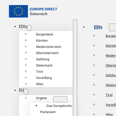
EDIs
EDIs
Burgenland
Burgen
Kärnten
Kärnte
Niederösterreich
Oberösterreich
Nieder
Salzburg
Oberös
Steiermark
Tirol
Salzbu
Vorarlberg
Wien
Steier
EU
Tirol
Organe
Vorarl
Das Europäische
Parlament
Wien