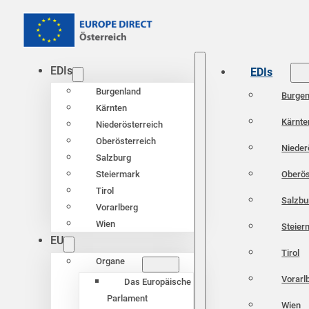
EDIs
EDIs
Burgenland
Burgen
Kärnten
Kärnte
Niederösterreich
Oberösterreich
Nieder
Salzburg
Oberös
Steiermark
Tirol
Salzbu
Vorarlberg
Wien
Steier
EU
Tirol
Organe
Vorarl
Das Europäische
Parlament
Wien