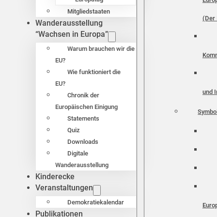
Mitgliedstaaten
(Der 
Wanderausstellung
“Wachsen in Europa”
Warum brauchen wir die
Komm
EU?
Wie funktioniert die
EU?
und I
Chronik der
Europäischen Einigung
Symbo
Statements
Quiz
Downloads
Digitale
Wanderausstellung
Kinderecke
Veranstaltungen
Demokratiekalendar
Euro
Publikationen