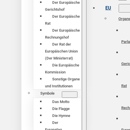
Der Europäische
EU
Gerichtshof
Der Europäische
Organ
Rat
Der Europäische
Rechnungshof
Parl
Der Rat der
Europäischen Union
(Der Ministerrat)
Geri
Die Europäische
Kommission
Sonstige Organe
Rat
und Institutionen
Symbole
Das Motto
Rech
Die Flagge
Die Hymne
Der
Europatag
Euro