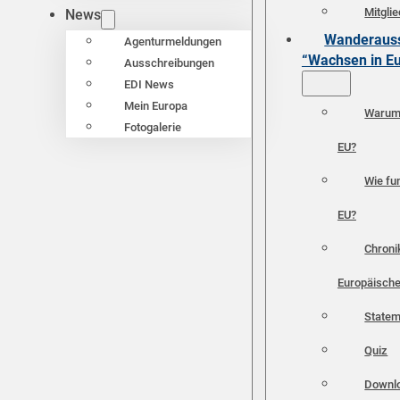
Mitgli
News
Wanderauss
Agenturmeldungen
“Wachsen in E
Ausschreibungen
EDI News
Mein Europa
Warum 
Fotogalerie
EU?
Wie fun
EU?
Chroni
Europäische
Statem
Quiz
Downl