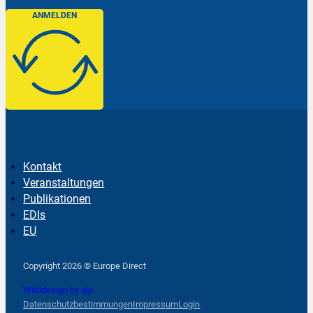
ANMELDEN
Kontakt
Veranstaltungen
Publikationen
EDIs
EU
Follow us on Facebook
Follow us on Instagram
Follow us on YouTube
Copyright 2026 © Europe Direct
Webdesign by qlp
Datenschutzbestimmungen
Impressum
Login