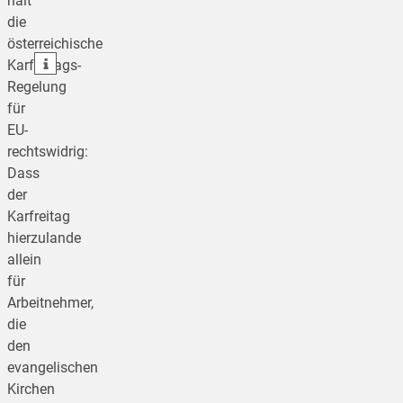
hält
die
teilen
österreichische
teilen
Karfreitags-
Regelung
für
EU-
rechtswidrig:
Dass
der
Karfreitag
hierzulande
allein
für
Arbeitnehmer,
die
den
evangelischen
Kirchen