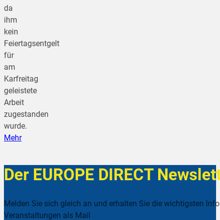
da
ihm
kein
Feiertagsentgelt
für
am
Karfreitag
geleistete
Arbeit
zugestanden
wurde.
Mehr
Der EUROPE DIRECT Newslett
Melden Sie sich gleich an und erhalten Sie die wichtigsten Inf
Veranstaltungen als Mail