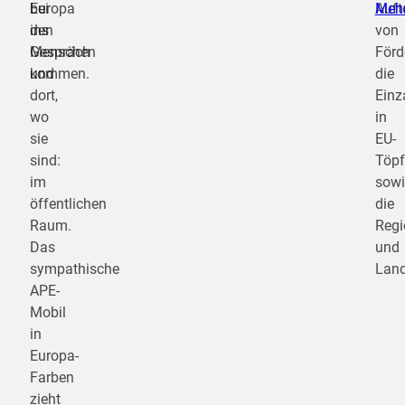
Europa
bei
Auft
Meh
ins
den
von
Gespräch
Menschen
Förd
kommen.
und
die
dort,
Einz
wo
in
sie
EU-
sind:
Töpf
im
sowi
öffentlichen
die
Raum.
Regi
Das
und
sympathische
Land
APE-
Mobil
in
Europa-
Farben
zieht