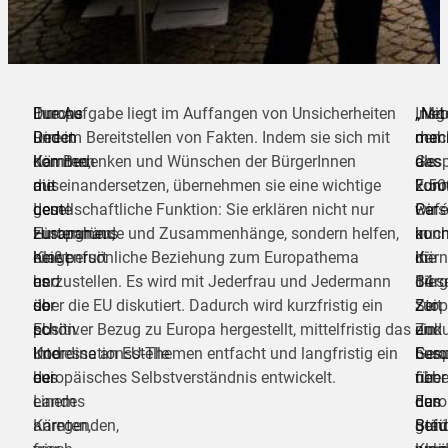
Europe
Durchs
Ihre Aufgabe liegt im Auffangen von Unsicherheiten
Insg
„Mit
„Ne
Direct
Reden
und im Bereitstellen von Fakten. Indem sie sich mit
mac
meh
den
Kärnten,
kommen
den Bedenken und Wünschen der BürgerInnen
das
als
Ges
mit
die
auseinandersetzen, übernehmen sie eine wichtige
Euro
2.50
konn
dem
Leute
gesellschaftliche Funktion: Sie erklären nicht nur
Café
Pers
wir
Europahaus
zusammen,
Hintergründe und Zusammenhänge, sondern helfen,
in
konn
auc
Klagenfurt
heißt
eine persönliche Beziehung zum Europathema
Kärn
in
die
und
es
herzustellen. Es wird mit Jederfrau und Jedermann
14
dies
Bürg
der
so
über die EU diskutiert. Dadurch wird kurzfristig ein
Stop
Zeit
zur
EU-
schön.
positiver Bezug zu Europa hergestellt, mittelfristig das
und
ein
Zuku
Koordinationsstelle
Und
Interesse an EU-Themen entfacht und langfristig ein
besu
Ges
Euro
des
bei
europäisches Selbstverständnis entwickelt.
neb
über
für
Landes
einem
den
Euro
das
Kärnten,
anregenden,
Städ
gefü
Bund