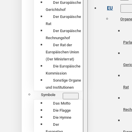
Der Europäische
EU
Gerichtshof
Der Europäische
Organ
Rat
Der Europäische
Rechnungshof
Parl
Der Rat der
Europäischen Union
(Der Ministerrat)
Geri
Die Europäische
Kommission
Sonstige Organe
Rat
und Institutionen
Symbole
Das Motto
Rech
Die Flagge
Die Hymne
Der
Europatag
Euro