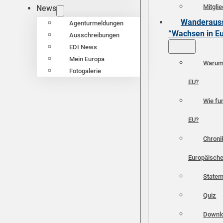
Mitgli
News
Wanderauss
Agenturmeldungen
“Wachsen in E
Ausschreibungen
EDI News
Mein Europa
Warum 
Fotogalerie
EU?
Wie fun
EU?
Chroni
Europäische
Statem
Quiz
Downl