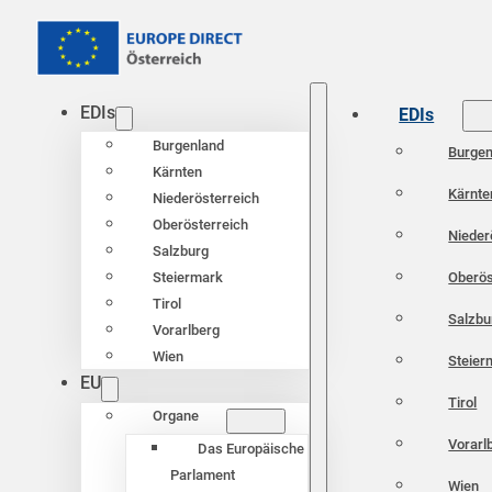
EDIs
EDIs
Burgenland
Burgen
Kärnten
Kärnte
Niederösterreich
Oberösterreich
Nieder
Salzburg
Oberös
Steiermark
Tirol
Salzbu
Vorarlberg
Wien
Steier
EU
Tirol
Organe
Vorarl
Das Europäische
Parlament
Wien