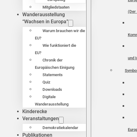
Mitgliedstaaten
(Der 
Wanderausstellung
“Wachsen in Europa”
Warum brauchen wir die
Komm
EU?
Wie funktioniert die
EU?
und I
Chronik der
Europäischen Einigung
Symbo
Statements
Quiz
Downloads
Digitale
Wanderausstellung
Kinderecke
Veranstaltungen
Demokratiekalendar
Euro
Publikationen