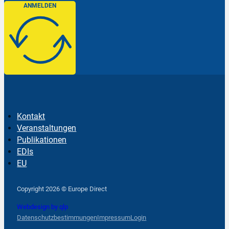
ANMELDEN
Kontakt
Veranstaltungen
Publikationen
EDIs
EU
Follow us on Facebook
Follow us on Instagram
Follow us on YouTube
Copyright 2026 © Europe Direct
Webdesign by qlp
Datenschutzbestimmungen
Impressum
Login