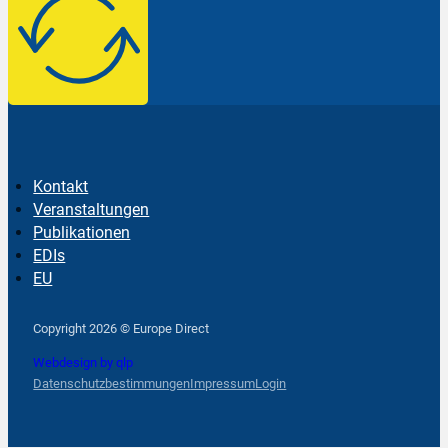
Kontakt
Veranstaltungen
Publikationen
EDIs
EU
Follow us on Facebook
Follow us on Instagram
Follow us on YouTube
Copyright 2026 © Europe Direct
Webdesign by qlp
Datenschutzbestimmungen
Impressum
Login