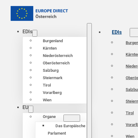
EDIs
EDIs
Burgenland
Burgen
Kärnten
Kärnte
Niederösterreich
Oberösterreich
Nieder
Salzburg
Oberös
Steiermark
Tirol
Salzbu
Vorarlberg
Wien
Steier
EU
Tirol
Organe
Vorarl
Das Europäische
Parlament
Wien