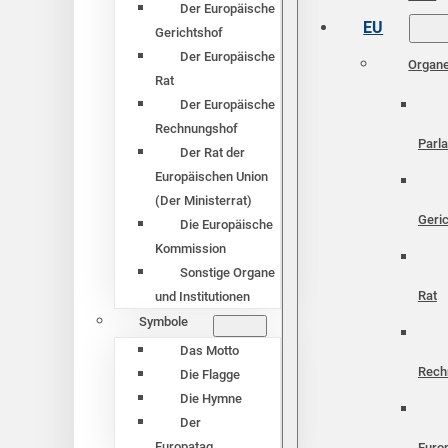
Der Europäische
EU
Gerichtshof
Der Europäische
Organ
Rat
Der Europäische
Rechnungshof
Parl
Der Rat der
Europäischen Union
(Der Ministerrat)
Geri
Die Europäische
Kommission
Sonstige Organe
Rat
und Institutionen
Symbole
Das Motto
Rech
Die Flagge
Die Hymne
Der
Europatag
Euro