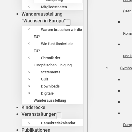
Mitgliedstaaten
(Der 
Wanderausstellung
“Wachsen in Europa”
Warum brauchen wir die
Komm
EU?
Wie funktioniert die
EU?
und I
Chronik der
Europäischen Einigung
Symbo
Statements
Quiz
Downloads
Digitale
Wanderausstellung
Kinderecke
Veranstaltungen
Demokratiekalendar
Euro
Publikationen