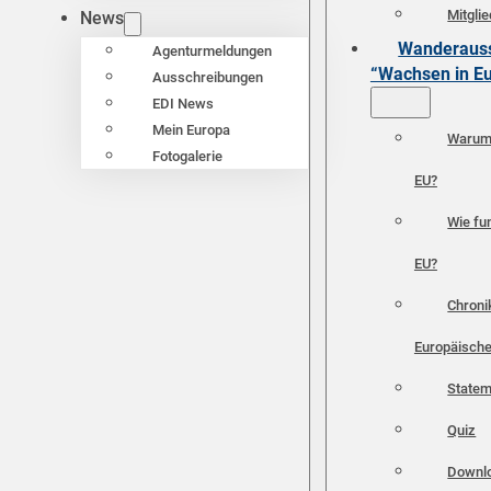
Mitgli
News
Wanderauss
Agenturmeldungen
“Wachsen in E
Ausschreibungen
EDI News
Mein Europa
Warum 
Fotogalerie
EU?
Wie fun
EU?
Chroni
Europäische
Statem
Quiz
Downl