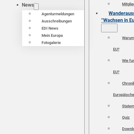
Mitgli
News
Wanderauss
Agenturmeldungen
“Wachsen in E
Ausschreibungen
EDI News
Mein Europa
Warum 
Fotogalerie
EU?
Wie fun
EU?
Chroni
Europäische
Statem
Quiz
Downl