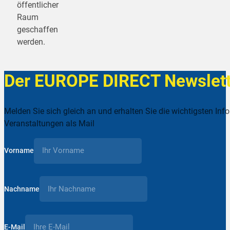
öffentlicher
Raum
geschaffen
werden.
Der EUROPE DIRECT Newslett
Melden Sie sich gleich an und erhalten Sie die wichtigsten Inf
Veranstaltungen als Mail
Vorname
Nachname
E-Mail