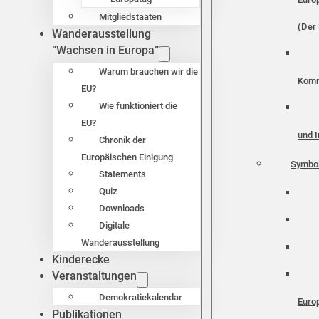
Mitgliedstaaten
(Der 
Wanderausstellung
“Wachsen in Europa”
Warum brauchen wir die
Komm
EU?
Wie funktioniert die
EU?
und I
Chronik der
Europäischen Einigung
Symbo
Statements
Quiz
Downloads
Digitale
Wanderausstellung
Kinderecke
Veranstaltungen
Demokratiekalendar
Euro
Publikationen