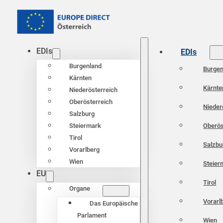
EDIs
EDIs
Burgenland
Burgen
Kärnten
Kärnte
Niederösterreich
Oberösterreich
Nieder
Salzburg
Oberös
Steiermark
Tirol
Salzbu
Vorarlberg
Wien
Steier
EU
Tirol
Organe
Vorarl
Das Europäische
Parlament
Wien