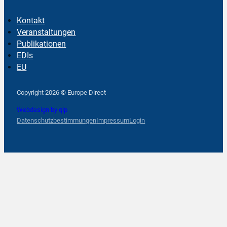
Kontakt
Veranstaltungen
Publikationen
EDIs
EU
Follow us on Facebook
Follow us on Instagram
Follow us on YouTube
Copyright 2026 © Europe Direct
Webdesign by qlp
Datenschutzbestimmungen
Impressum
Login