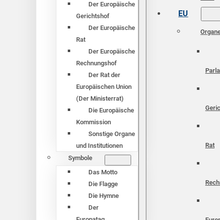
Der Europäische
EU
Gerichtshof
Der Europäische
Organ
Rat
Der Europäische
Rechnungshof
Parl
Der Rat der
Europäischen Union
(Der Ministerrat)
Geri
Die Europäische
Kommission
Sonstige Organe
Rat
und Institutionen
Symbole
Das Motto
Rech
Die Flagge
Die Hymne
Der
Europatag
Euro