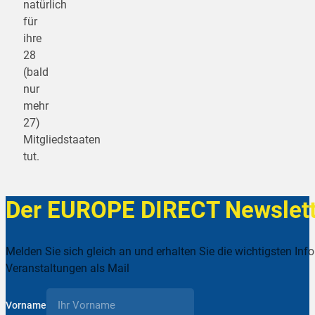
natürlich
für
ihre
28
(bald
nur
mehr
27)
Mitgliedstaaten
tut.
Der EUROPE DIRECT Newslett
Melden Sie sich gleich an und erhalten Sie die wichtigsten Inf
Veranstaltungen als Mail
Vorname