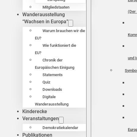
Mitgliedstaaten
(Der 
Wanderausstellung
“Wachsen in Europa”
Warum brauchen wir die
Komm
EU?
Wie funktioniert die
EU?
und I
Chronik der
Europäischen Einigung
Symbo
Statements
Quiz
Downloads
Digitale
Wanderausstellung
Kinderecke
Veranstaltungen
Demokratiekalendar
Euro
Publikationen