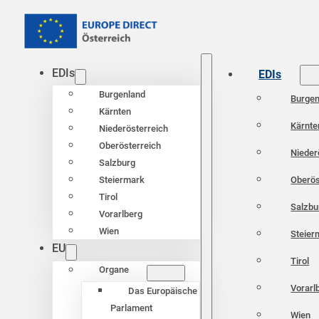
EDIs
EDIs
Burgenland
Burgen
Kärnten
Kärnte
Niederösterreich
Oberösterreich
Nieder
Salzburg
Oberös
Steiermark
Tirol
Salzbu
Vorarlberg
Wien
Steier
EU
Tirol
Organe
Vorarl
Das Europäische
Parlament
Wien