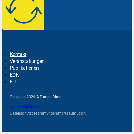
Kontakt
Veranstaltungen
Publikationen
EDIs
EU
Follow us on Facebook
Follow us on Instagram
Follow us on YouTube
Copyright 2026 © Europe Direct
Webdesign by qlp
Datenschutzbestimmungen
Impressum
Login