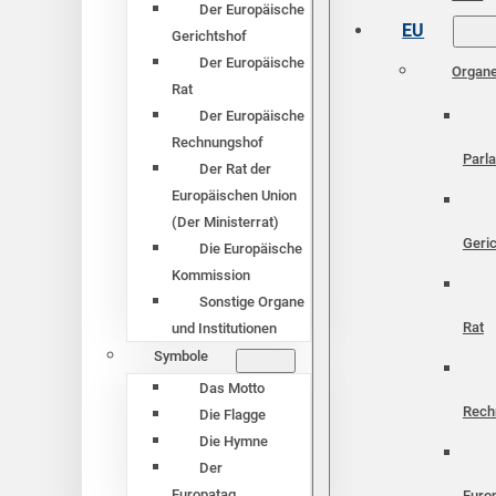
Der Europäische
EU
Gerichtshof
Der Europäische
Organ
Rat
Der Europäische
Rechnungshof
Parl
Der Rat der
Europäischen Union
(Der Ministerrat)
Geri
Die Europäische
Kommission
Sonstige Organe
Rat
und Institutionen
Symbole
Das Motto
Rech
Die Flagge
Die Hymne
Der
Europatag
Euro