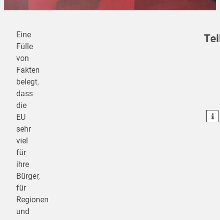
Eine
Tei
Fülle
von
Fakten
teilen
belegt,
dass
teilen
die
teilen
EU
sehr
viel
für
ihre
Bürger,
für
Regionen
und