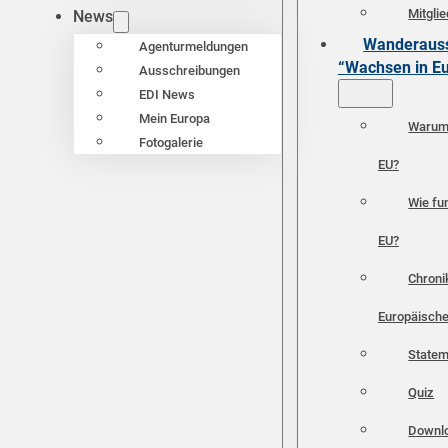
Mitgli
News
Wanderauss
Agenturmeldungen
“Wachsen in E
Ausschreibungen
EDI News
Mein Europa
Warum 
Fotogalerie
EU?
Wie fun
EU?
Chroni
Europäische
Statem
Quiz
Downl