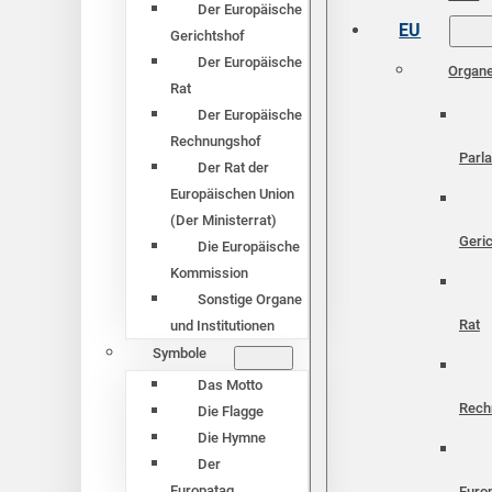
Der Europäische
EU
Gerichtshof
Der Europäische
Organ
Rat
Der Europäische
Rechnungshof
Parl
Der Rat der
Europäischen Union
(Der Ministerrat)
Geri
Die Europäische
Kommission
Sonstige Organe
Rat
und Institutionen
Symbole
Das Motto
Rech
Die Flagge
Die Hymne
Der
Europatag
Euro