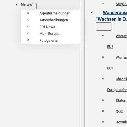
Mitgli
News
Wanderauss
Agenturmeldungen
“Wachsen in E
Ausschreibungen
EDI News
Mein Europa
Warum 
Fotogalerie
EU?
Wie fun
EU?
Chroni
Europäische
Statem
Quiz
Downl