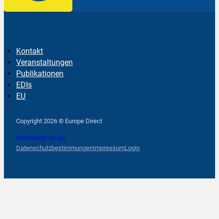
Kontakt
Veranstaltungen
Publikationen
EDIs
EU
Follow us on Facebook
Follow us on Instagram
Follow us on YouTube
Copyright 2026 © Europe Direct
Webdesign by qlp
Datenschutzbestimmungen
Impressum
Login