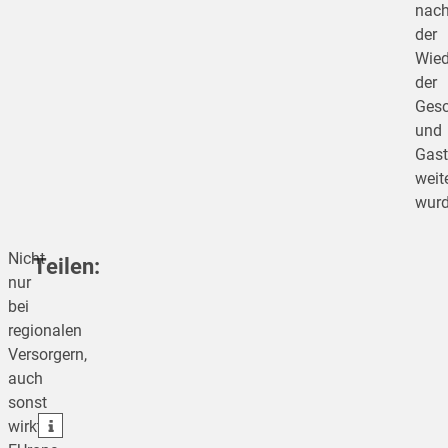
nac
der
Wied
der
Gesc
und
Gast
weit
wurd
Nicht
Teilen:
nur
bei
regionalen
teilen
Versorgern,
auch
teilen
sonst
teilen
wirkt