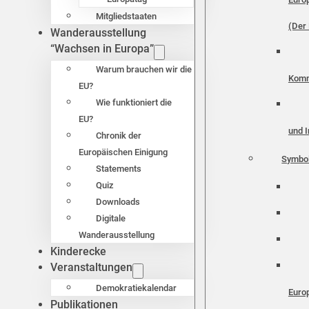
Mitgliedstaaten
(Der 
Wanderausstellung
“Wachsen in Europa”
Warum brauchen wir die
Komm
EU?
Wie funktioniert die
EU?
und I
Chronik der
Europäischen Einigung
Symbo
Statements
Quiz
Downloads
Digitale
Wanderausstellung
Kinderecke
Veranstaltungen
Demokratiekalendar
Euro
Publikationen