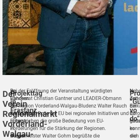
Im
Bei der Eröffnung der Veranstaltung würdigten
Neb
In
Projekttag
Pro
Der
Rahmen
Landesrat Christian Gantner und LEADER-Obmann
den
Zeit
in
“Gu
Verein
der
der Region Vorderland-Walgau-Bludenz Walter Rauch
Eink
der
Frastanz
vo
Regionalmarkt
Kampagne
die wichtige Rolle der EU bei regionalen Initiativen und
im
Coro
do”
EUropa
unterstrichen die große Bedeutung von EU-
gnu
hatt
Vorderland-
in
Förderungen für die Stärkung der Regionen.
konn
es
Walgau-
meiner
Bürgermeister Walter Gohm begrüßte die
sich
die