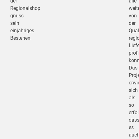
der
alle
Regionalshop
weit
gnuss
von
sein
der
einjähriges
Qual
Bestehen.
regi
Lief
profi
konn
Das
Proj
erwi
sich
als
so
erfol
das
es
auc