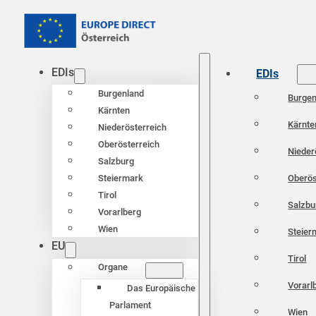
EDIs
EDIs
Burgenland
Burgen
Kärnten
Kärnte
Niederösterreich
Oberösterreich
Nieder
Salzburg
Oberös
Steiermark
Tirol
Salzbu
Vorarlberg
Wien
Steier
EU
Tirol
Organe
Vorarl
Das Europäische
Parlament
Wien