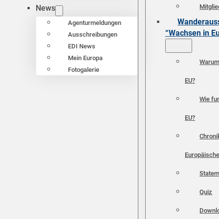
Mitgli
News
Wanderauss
Agenturmeldungen
“Wachsen in E
Ausschreibungen
EDI News
Mein Europa
Warum 
Fotogalerie
EU?
Wie fun
EU?
Chroni
Europäische
Statem
Quiz
Downl