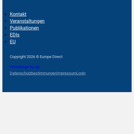
Kontakt
Veranstaltungen
Publikationen
EDIs
EU
Follow us on Facebook
Follow us on Instagram
Follow us on YouTube
Copyright 2026 © Europe Direct
Webdesign by qlp
Datenschutzbestimmungen
Impressum
Login