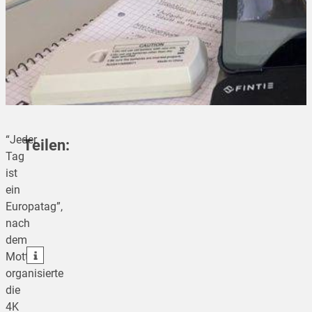
“Jeder
Teilen:
Tag
ist
ein
teilen
Europatag”,
nach
teilen
dem
teilen
Motto
organisierte
die
4K