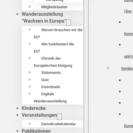
Mitgliedstaaten
(Der 
Wanderausstellung
“Wachsen in Europa”
Warum brauchen wir die
Komm
EU?
Wie funktioniert die
EU?
und I
Chronik der
Europäischen Einigung
Symbo
Statements
Quiz
Downloads
Digitale
Wanderausstellung
Kinderecke
Veranstaltungen
Demokratiekalendar
Euro
Publikationen