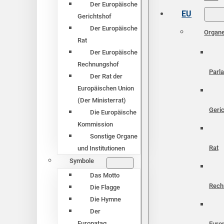
Der Europäische
EU
Gerichtshof
Der Europäische
Organ
Rat
Der Europäische
Rechnungshof
Parl
Der Rat der
Europäischen Union
(Der Ministerrat)
Geri
Die Europäische
Kommission
Sonstige Organe
Rat
und Institutionen
Symbole
Das Motto
Rech
Die Flagge
Die Hymne
Der
Europatag
Euro