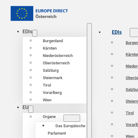
EDIs
EDIs
Burgenland
Burgen
Kärnten
Kärnte
Niederösterreich
Oberösterreich
Nieder
Salzburg
Oberös
Steiermark
Tirol
Salzbu
Vorarlberg
Wien
Steier
EU
Tirol
Organe
Vorarl
Das Europäische
Parlament
Wien