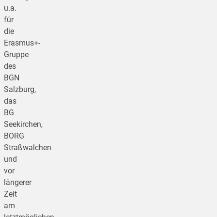
u.a.
für
die
Erasmus+-
Gruppe
des
BGN
Salzburg,
das
BG
Seekirchen,
BORG
Straßwalchen
und
vor
längerer
Zeit
am