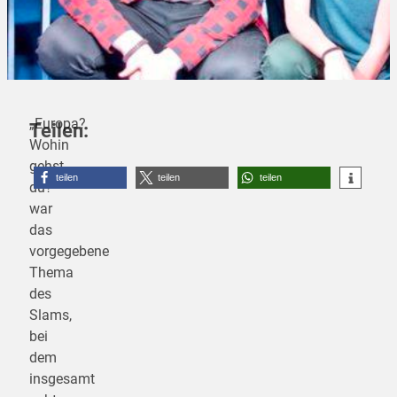
„Europa?
Teilen:
Wohin
gehst
teilen
teilen
teilen
du?“
war
das
vorgegebene
Thema
des
Slams,
bei
dem
insgesamt