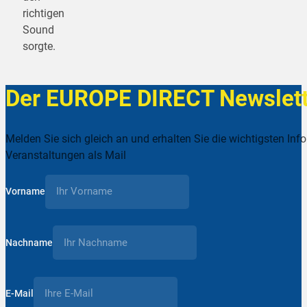
richtigen
Sound
sorgte.
Der EUROPE DIRECT Newslett
Melden Sie sich gleich an und erhalten Sie die wichtigsten Inf
Veranstaltungen als Mail
Vorname
Nachname
E-Mail