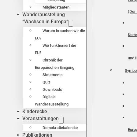
Mitgliedstaaten
(Der 
Wanderausstellung
“Wachsen in Europa”
Warum brauchen wir die
Komm
EU?
Wie funktioniert die
EU?
und I
Chronik der
Europäischen Einigung
Symbo
Statements
Quiz
Downloads
Digitale
Wanderausstellung
Kinderecke
Veranstaltungen
Demokratiekalendar
Euro
Publikationen