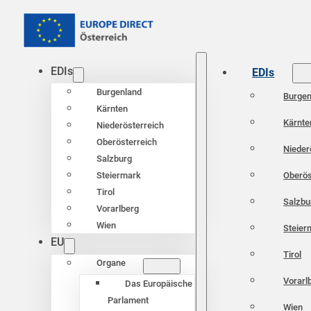
EDIs
EDIs
Burgenland
Burgen
Kärnten
Kärnte
Niederösterreich
Oberösterreich
Nieder
Salzburg
Oberös
Steiermark
Tirol
Salzbu
Vorarlberg
Wien
Steier
EU
Tirol
Organe
Vorarl
Das Europäische
Parlament
Wien