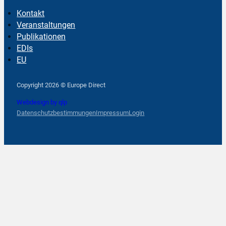
Kontakt
Veranstaltungen
Publikationen
EDIs
EU
Follow us on Facebook
Follow us on Instagram
Follow us on YouTube
Copyright 2026 © Europe Direct
Webdesign by qlp
Datenschutzbestimmungen
Impressum
Login