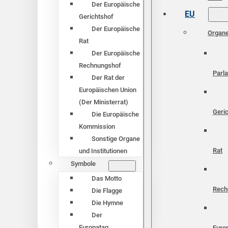
Der Europäische
EU
Gerichtshof
Der Europäische
Organ
Rat
Der Europäische
Rechnungshof
Parl
Der Rat der
Europäischen Union
(Der Ministerrat)
Geri
Die Europäische
Kommission
Sonstige Organe
Rat
und Institutionen
Symbole
Das Motto
Rech
Die Flagge
Die Hymne
Der
Europatag
Euro