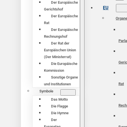
Der Europäische
EU
Gerichtshof
Der Europäische
Organ
Rat
Der Europäische
Rechnungshof
Parl
Der Rat der
Europäischen Union
(Der Ministerrat)
Geri
Die Europäische
Kommission
Sonstige Organe
Rat
und Institutionen
Symbole
Das Motto
Rech
Die Flagge
Die Hymne
Der
Europatag
Euro