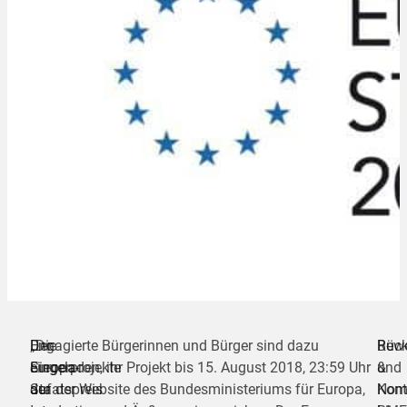
Der
„Die
Engagierte Bürgerinnen und Bürger sind dazu
Bew
Rück
Europa-
Siegerprojekte
eingeladen, ihr Projekt bis 15. August 2018, 23:59 Uhr
und
&
Staatspreis
der
auf der Website des Bundesministeriums für Europa,
Nomi
Kont