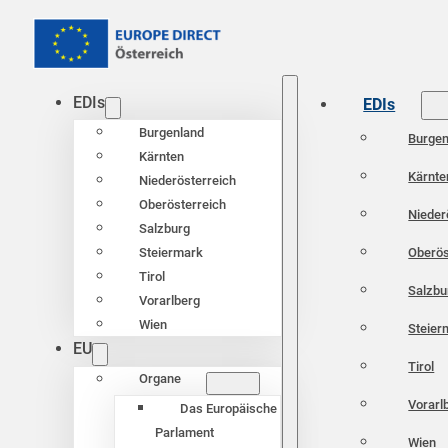
EDIs
EDIs
Burgenland
Burgen
Kärnten
Kärnte
Niederösterreich
Oberösterreich
Nieder
Salzburg
Oberös
Steiermark
Tirol
Salzbu
Vorarlberg
Wien
Steier
EU
Tirol
Organe
Vorarl
Das Europäische
Parlament
Wien