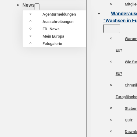
Mitgli
News
Wanderauss
Agenturmeldungen
“Wachsen in E
Ausschreibungen
EDI News
Mein Europa
Warum 
Fotogalerie
EU?
Wie fun
EU?
Chroni
Europäische
Statem
Quiz
Downl