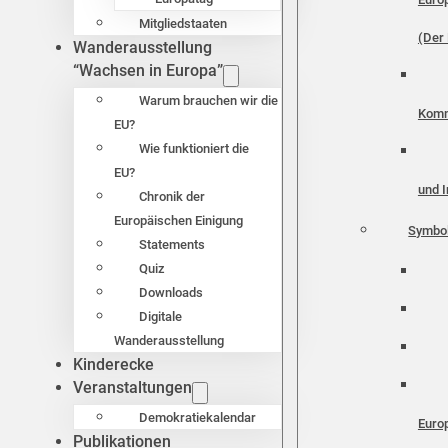
Mitgliedstaaten
(Der 
Wanderausstellung
“Wachsen in Europa”
Warum brauchen wir die
Komm
EU?
Wie funktioniert die
EU?
und I
Chronik der
Europäischen Einigung
Symbo
Statements
Quiz
Downloads
Digitale
Wanderausstellung
Kinderecke
Veranstaltungen
Demokratiekalendar
Euro
Publikationen