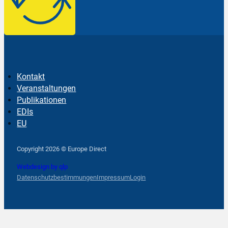
Kontakt
Veranstaltungen
Publikationen
EDIs
EU
Follow us on Facebook
Follow us on Instagram
Follow us on YouTube
Copyright 2026 © Europe Direct
Webdesign by qlp
Datenschutzbestimmungen
Impressum
Login