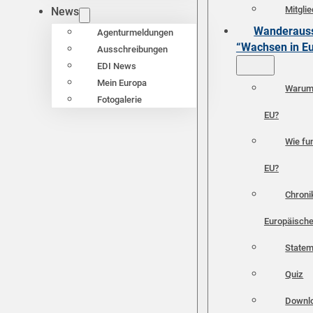
Mitgli
News
Wanderauss
Agenturmeldungen
“Wachsen in E
Ausschreibungen
EDI News
Mein Europa
Warum 
Fotogalerie
EU?
Wie fun
EU?
Chroni
Europäische
Statem
Quiz
Downl