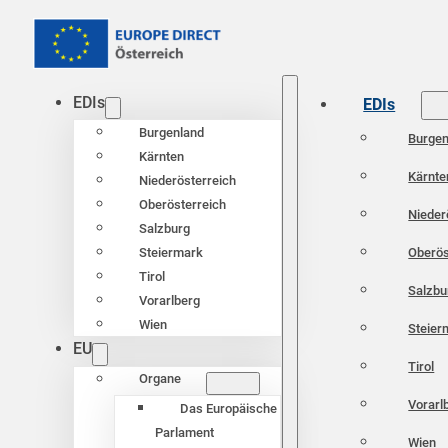
EDIs
EDIs
Burgenland
Burgen
Kärnten
Kärnte
Niederösterreich
Oberösterreich
Nieder
Salzburg
Oberös
Steiermark
Tirol
Salzbu
Vorarlberg
Wien
Steier
EU
Tirol
Organe
Vorarl
Das Europäische
Parlament
Wien