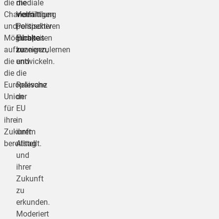
die
die
mediale
Chancen
vielfältigen
Vermittlung
und
Perspektiven
politischer
Möglichkeiten
Europas
Inhalte
aufzuzeigen,
kennenzulernen
zu
die
und
entwickeln.
die
die
Europäische
Relevanz
Union
der
für
EU
ihre
in
Zukunft
ihrem
bereitstellt.
Alltag
und
ihrer
Zukunft
zu
erkunden.
Moderiert