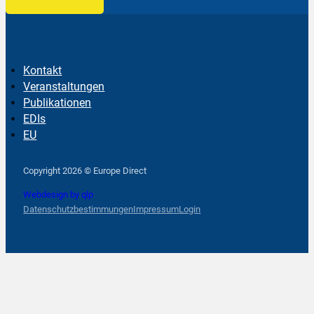
Kontakt
Veranstaltungen
Publikationen
EDIs
EU
Follow us on Facebook
Follow us on Instagram
Follow us on YouTube
Copyright 2026 © Europe Direct
Webdesign by qlp
Datenschutzbestimmungen
Impressum
Login