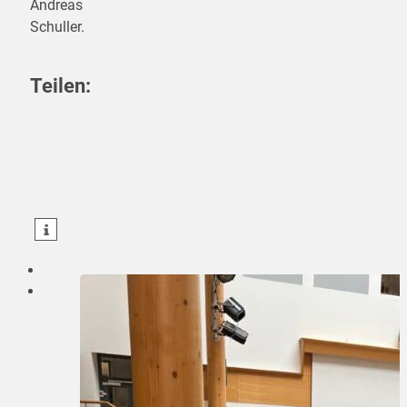
Andreas
Schuller.
Teilen:
teilen
teilen
teilen