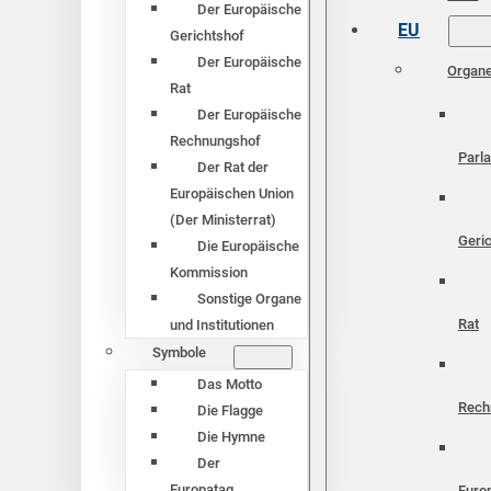
Der Europäische
EU
Gerichtshof
Der Europäische
Organ
Rat
Der Europäische
Rechnungshof
Parl
Der Rat der
Europäischen Union
(Der Ministerrat)
Geri
Die Europäische
Kommission
Sonstige Organe
Rat
und Institutionen
Symbole
Das Motto
Rech
Die Flagge
Die Hymne
Der
Europatag
Euro