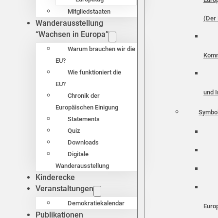
Mitgliedstaaten
(Der 
Wanderausstellung
“Wachsen in Europa”
Warum brauchen wir die
Komm
EU?
Wie funktioniert die
EU?
und I
Chronik der
Europäischen Einigung
Symbo
Statements
Quiz
Downloads
Digitale
Wanderausstellung
Kinderecke
Veranstaltungen
Demokratiekalendar
Euro
Publikationen