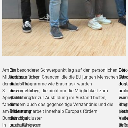
Am
Im
Die
Ein besonderer Schwerpunkt lag auf den persönlichen
Die
Die
Foto
Mittwoch,
Fokus
Veranstaltung
und beruflichen Chancen, die die EU jungen Menschen
Res
EU-
Han
dem
der
unterstrich
bietet. Programme wie Erasmus+ wurden
der
Juge
Jost
3.
Veranstaltung
die
hervorgehoben, die nicht nur die Möglichkeit zum
Teil
am
und
April,
stand
Bedeutung
Studium oder zur Ausbildung im Ausland bieten,
war
Bund
Eur
fand
die
einer
sondern auch das gegenseitige Verständnis und die
über
in
Klag
am
Bedeutung
offenen,
Zusammenarbeit innerhalb Europas fördern.
posit
Her
Bundesschulcluster
der
mündigen,
Viel
hab
in
bevorstehenden
urteilsfähigen
äuße
einm