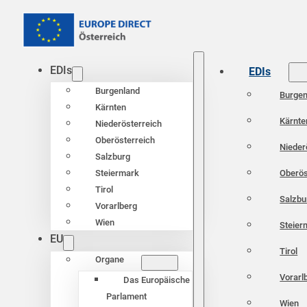
EDIs
EDIs
Burgenland
Burgen
Kärnten
Kärnte
Niederösterreich
Oberösterreich
Nieder
Salzburg
Oberös
Steiermark
Tirol
Salzbu
Vorarlberg
Wien
Steier
EU
Tirol
Organe
Vorarl
Das Europäische
Parlament
Wien