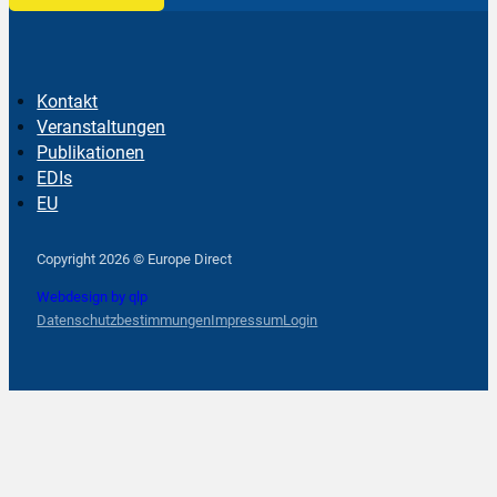
Kontakt
Veranstaltungen
Publikationen
EDIs
EU
Follow us on Facebook
Follow us on Instagram
Follow us on YouTube
Copyright 2026 © Europe Direct
Webdesign by qlp
Datenschutzbestimmungen
Impressum
Login