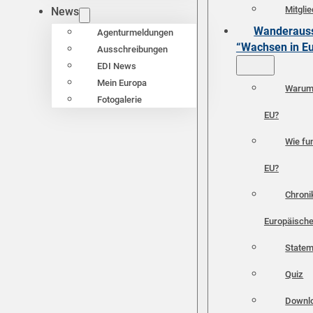
Mitgli
News
Wanderauss
Agenturmeldungen
“Wachsen in E
Ausschreibungen
EDI News
Mein Europa
Warum 
Fotogalerie
EU?
Wie fun
EU?
Chroni
Europäische
Statem
Quiz
Downl