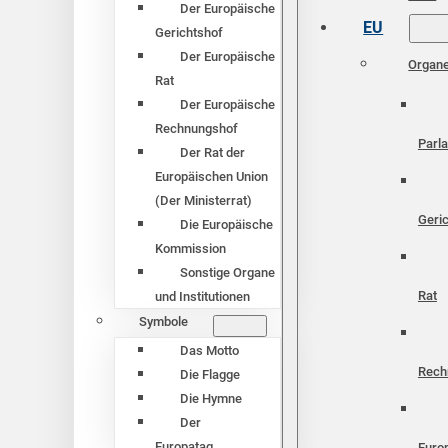
Der Europäische
EU
Gerichtshof
Der Europäische
Organ
Rat
Der Europäische
Rechnungshof
Parl
Der Rat der
Europäischen Union
(Der Ministerrat)
Geri
Die Europäische
Kommission
Sonstige Organe
Rat
und Institutionen
Symbole
Das Motto
Rech
Die Flagge
Die Hymne
Der
Europatag
Euro