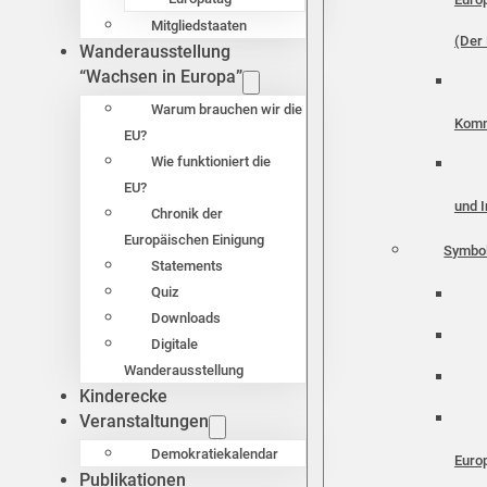
Mitgliedstaaten
(Der 
Wanderausstellung
“Wachsen in Europa”
Warum brauchen wir die
Komm
EU?
Wie funktioniert die
EU?
und I
Chronik der
Europäischen Einigung
Symbo
Statements
Quiz
Downloads
Digitale
Wanderausstellung
Kinderecke
Veranstaltungen
Demokratiekalendar
Euro
Publikationen