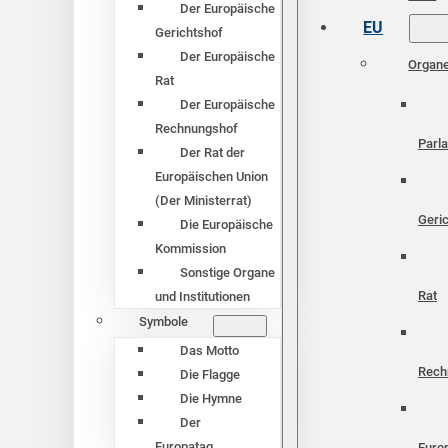
Der Europäische
EU
Gerichtshof
Der Europäische
Organ
Rat
Der Europäische
Rechnungshof
Parl
Der Rat der
Europäischen Union
(Der Ministerrat)
Geri
Die Europäische
Kommission
Sonstige Organe
Rat
und Institutionen
Symbole
Das Motto
Rech
Die Flagge
Die Hymne
Der
Europatag
Euro