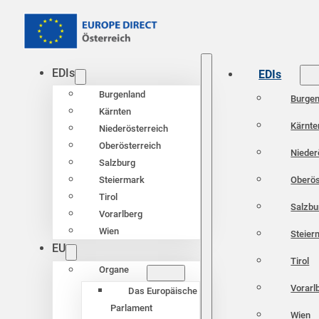
EDIs
EDIs
Burgenland
Burgen
Kärnten
Kärnte
Niederösterreich
Oberösterreich
Nieder
Salzburg
Oberös
Steiermark
Tirol
Salzbu
Vorarlberg
Wien
Steier
EU
Tirol
Organe
Vorarl
Das Europäische
Parlament
Wien