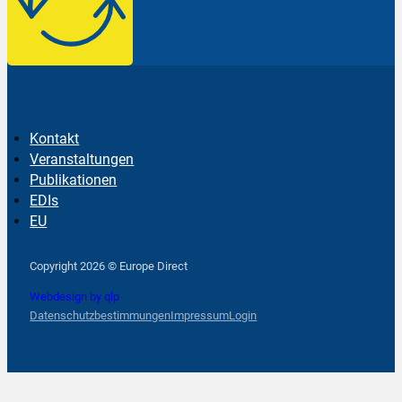
Kontakt
Veranstaltungen
Publikationen
EDIs
EU
Follow us on Facebook
Follow us on Instagram
Follow us on YouTube
Copyright 2026 © Europe Direct
Webdesign by qlp
Datenschutzbestimmungen
Impressum
Login