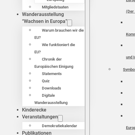
Mitgliedstaaten
(Der 
Wanderausstellung
“Wachsen in Europa”
Warum brauchen wir die
Komm
EU?
Wie funktioniert die
EU?
und I
Chronik der
Europäischen Einigung
Symbo
Statements
Quiz
Downloads
Digitale
Wanderausstellung
Kinderecke
Veranstaltungen
Demokratiekalendar
Euro
Publikationen