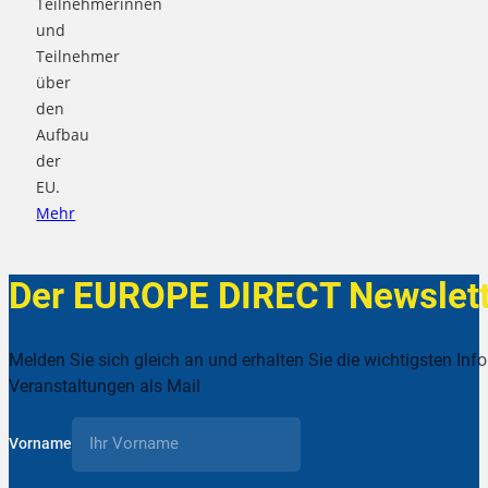
Teilnehmerinnen
und
Teilnehmer
über
den
Aufbau
der
EU.
Mehr
Der EUROPE DIRECT Newslett
Melden Sie sich gleich an und erhalten Sie die wichtigsten Inf
Veranstaltungen als Mail
Vorname