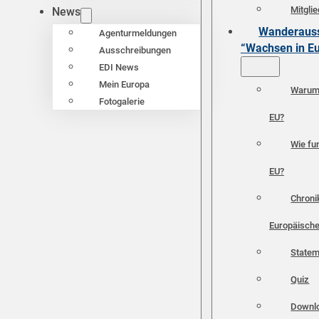
Mitgli
News
Wanderauss
Agenturmeldungen
“Wachsen in E
Ausschreibungen
EDI News
Mein Europa
Warum 
Fotogalerie
EU?
Wie fun
EU?
Chroni
Europäische
Statem
Quiz
Downl