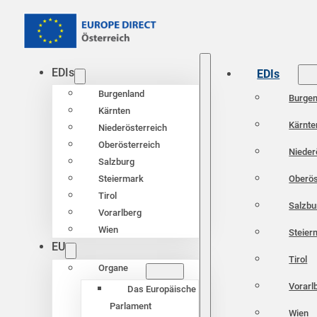
EDIs
EDIs
Burgenland
Burgen
Kärnten
Kärnte
Niederösterreich
Oberösterreich
Nieder
Salzburg
Oberös
Steiermark
Tirol
Salzbu
Vorarlberg
Wien
Steier
EU
Tirol
Organe
Vorarl
Das Europäische
Parlament
Wien