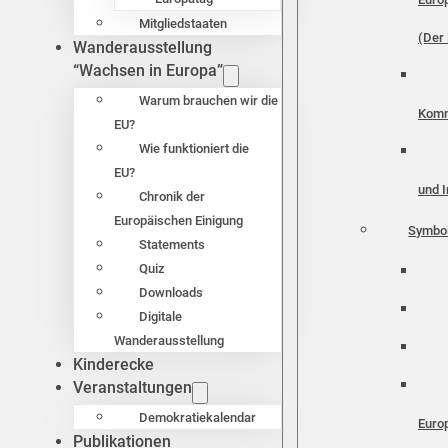
Mitgliedstaaten
(Der 
Wanderausstellung
“Wachsen in Europa”
Warum brauchen wir die
Komm
EU?
Wie funktioniert die
EU?
und I
Chronik der
Europäischen Einigung
Symbo
Statements
Quiz
Downloads
Digitale
Wanderausstellung
Kinderecke
Veranstaltungen
Demokratiekalendar
Euro
Publikationen