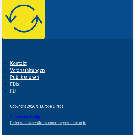
Kontakt
Veranstaltungen
Publikationen
EDIs
EU
Follow us on Facebook
Follow us on Instagram
Follow us on YouTube
Copyright 2026 © Europe Direct
Webdesign by qlp
Datenschutzbestimmungen
Impressum
Login