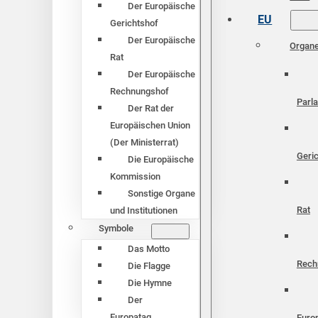
Der Europäische
EU
Gerichtshof
Der Europäische
Organ
Rat
Der Europäische
Rechnungshof
Parl
Der Rat der
Europäischen Union
(Der Ministerrat)
Geri
Die Europäische
Kommission
Sonstige Organe
Rat
und Institutionen
Symbole
Das Motto
Rech
Die Flagge
Die Hymne
Der
Europatag
Euro