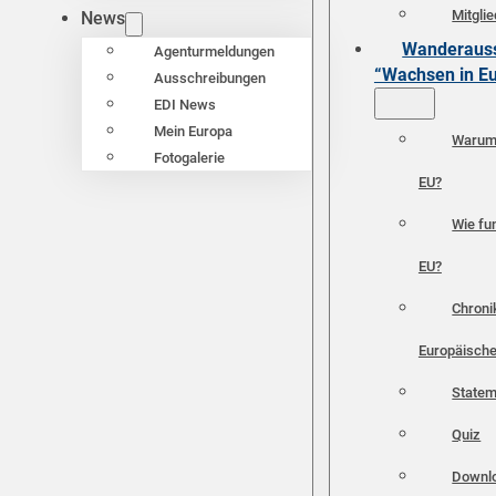
Mitgli
News
Wanderauss
Agenturmeldungen
“Wachsen in E
Ausschreibungen
EDI News
Mein Europa
Warum 
Fotogalerie
EU?
Wie fun
EU?
Chroni
Europäische
Statem
Quiz
Downl