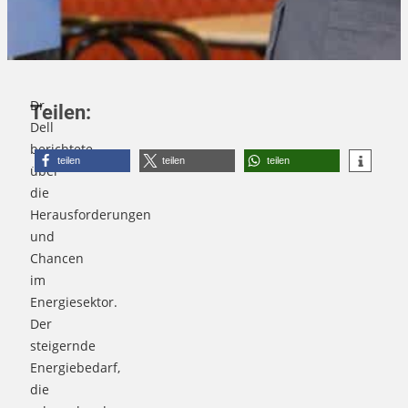
Dr.
Teilen:
Dell
berichtete
teilen
teilen
teilen
über
die
Herausforderungen
und
Chancen
im
Energiesektor.
Der
steigernde
Energiebedarf,
die