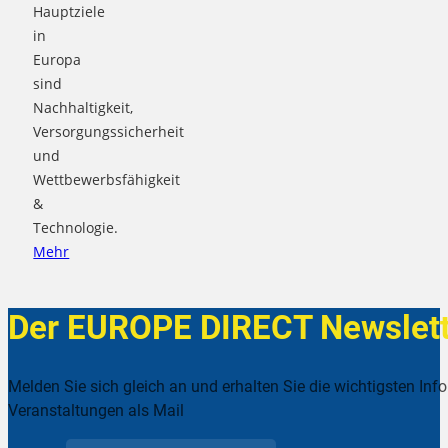
Hauptziele
in
Europa
sind
Nachhaltigkeit,
Versorgungssicherheit
und
Wettbewerbsfähigkeit
&
Technologie.
Mehr
Der EUROPE DIRECT Newslett
Melden Sie sich gleich an und erhalten Sie die wichtigsten Inf
Veranstaltungen als Mail