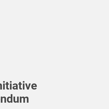
itiative
endum