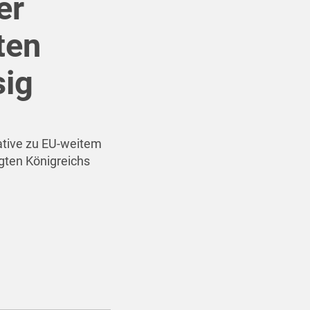
er
ten
sig
ative zu EU-weitem
gten Königreichs