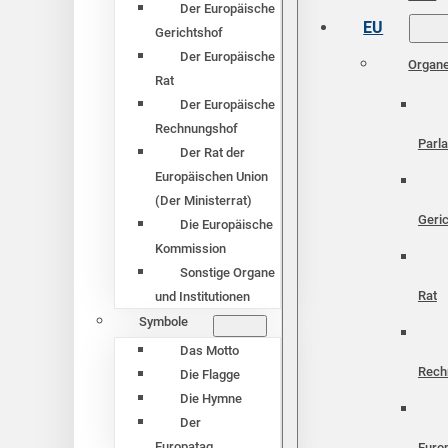
Der Europäische
EU
Gerichtshof
Der Europäische
Organ
Rat
Der Europäische
Rechnungshof
Parl
Der Rat der
Europäischen Union
(Der Ministerrat)
Geri
Die Europäische
Kommission
Sonstige Organe
Rat
und Institutionen
Symbole
Das Motto
Rech
Die Flagge
Die Hymne
Der
Europatag
Euro