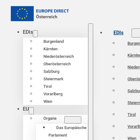
EDIs
EDIs
Burgenland
Burgen
Kärnten
Kärnte
Niederösterreich
Oberösterreich
Nieder
Salzburg
Oberös
Steiermark
Tirol
Salzbu
Vorarlberg
Wien
Steier
EU
Tirol
Organe
Vorarl
Das Europäische
Parlament
Wien