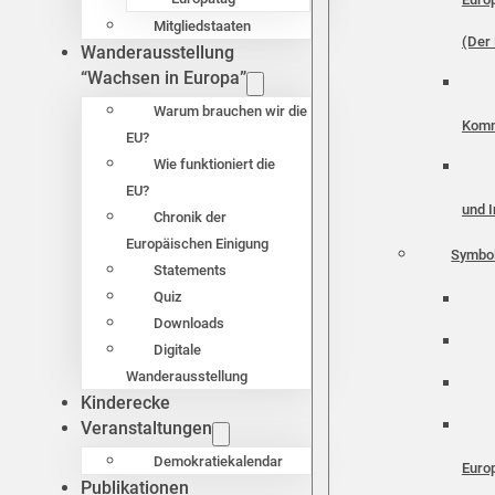
Mitgliedstaaten
(Der 
Wanderausstellung
“Wachsen in Europa”
Warum brauchen wir die
Komm
EU?
Wie funktioniert die
EU?
und I
Chronik der
Europäischen Einigung
Symbo
Statements
Quiz
Downloads
Digitale
Wanderausstellung
Kinderecke
Veranstaltungen
Demokratiekalendar
Euro
Publikationen