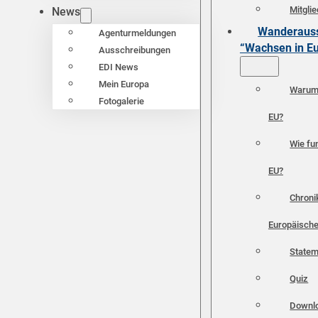
Mitgli
News
Wanderauss
Agenturmeldungen
“Wachsen in E
Ausschreibungen
EDI News
Mein Europa
Warum 
Fotogalerie
EU?
Wie fun
EU?
Chroni
Europäische
Statem
Quiz
Downl