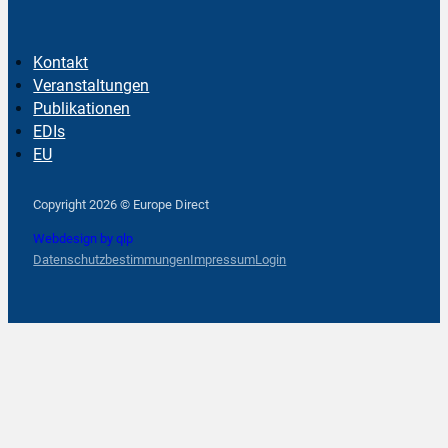
Kontakt
Veranstaltungen
Publikationen
EDIs
EU
Follow us on Facebook
Follow us on Instagram
Follow us on YouTube
Copyright 2026 © Europe Direct
Webdesign by qlp
Datenschutzbestimmungen
Impressum
Login