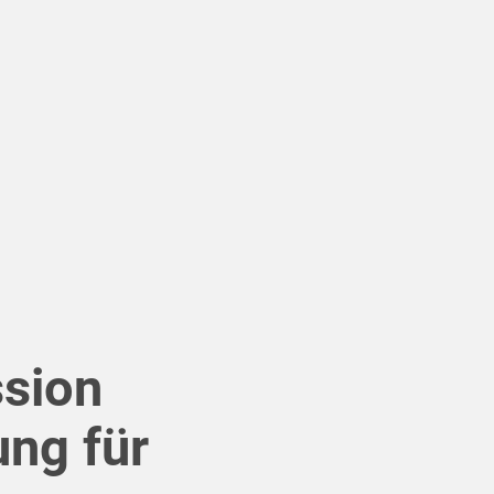
sion
ung für