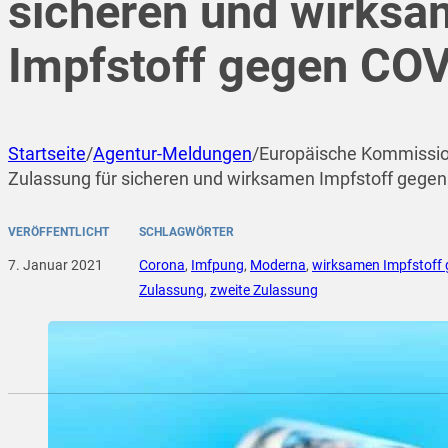
sicheren und wirks
Impfstoff gegen CO
Startseite
/
Agentur-Meldungen
/
Europäische Kommission
Zulassung für sicheren und wirksamen Impfstoff gege
VERÖFFENTLICHT
SCHLAGWÖRTER
7. Januar 2021
Corona
,
Imfpung
,
Moderna
,
wirksamen Impfstoff
Zulassung
,
zweite Zulassung