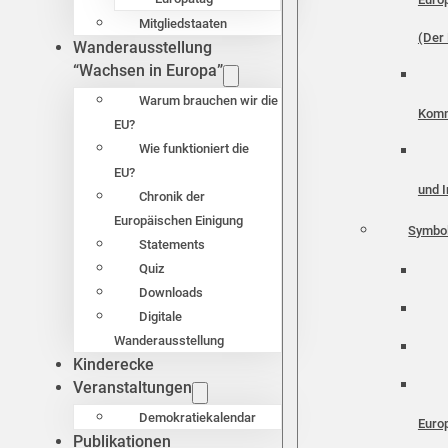
Mitgliedstaaten
(Der 
Wanderausstellung
“Wachsen in Europa”
Warum brauchen wir die
Komm
EU?
Wie funktioniert die
EU?
und I
Chronik der
Europäischen Einigung
Symbo
Statements
Quiz
Downloads
Digitale
Wanderausstellung
Kinderecke
Veranstaltungen
Demokratiekalendar
Euro
Publikationen