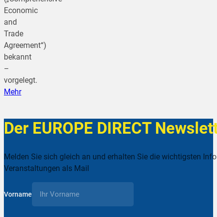
Economic
and
Trade
Agreement“)
bekannt
–
vorgelegt.
Mehr
Der EUROPE DIRECT Newslett
Melden Sie sich gleich an und erhalten Sie die wichtigsten Inf
Veranstaltungen als Mail
Vorname