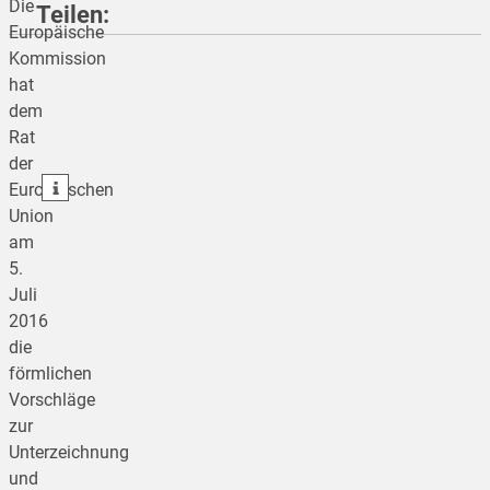
Die
Teilen:
Europäische
Kommission
hat
teilen
dem
Rat
teilen
der
teilen
Europäischen
Union
am
5.
Juli
2016
die
förmlichen
Vorschläge
zur
Unterzeichnung
und