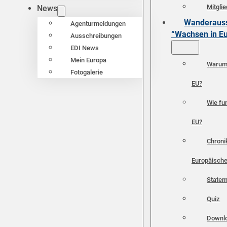
Mitgli
News
Wanderauss
Agenturmeldungen
“Wachsen in E
Ausschreibungen
EDI News
Mein Europa
Warum 
Fotogalerie
EU?
Wie fun
EU?
Chroni
Europäische
Statem
Quiz
Downl