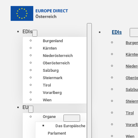
EDIs
EDIs
Burgenland
Burgen
Kärnten
Kärnte
Niederösterreich
Oberösterreich
Nieder
Salzburg
Oberös
Steiermark
Tirol
Salzbu
Vorarlberg
Wien
Steier
EU
Tirol
Organe
Vorarl
Das Europäische
Parlament
Wien