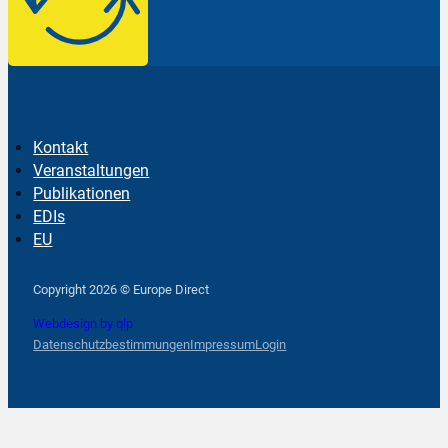
Kontakt
Veranstaltungen
Publikationen
EDIs
EU
Follow us on Facebook
Follow us on Instagram
Follow us on YouTube
Copyright 2026 © Europe Direct
Webdesign by qlp
Datenschutzbestimmungen
Impressum
Login