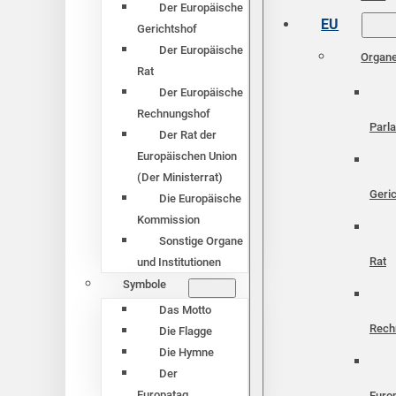
Der Europäische
EU
Gerichtshof
Der Europäische
Organ
Rat
Der Europäische
Rechnungshof
Parl
Der Rat der
Europäischen Union
(Der Ministerrat)
Geri
Die Europäische
Kommission
Sonstige Organe
Rat
und Institutionen
Symbole
Das Motto
Rech
Die Flagge
Die Hymne
Der
Europatag
Euro