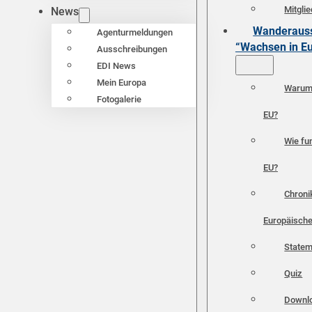
Mitgli
News
Wanderauss
Agenturmeldungen
“Wachsen in E
Ausschreibungen
EDI News
Mein Europa
Warum 
Fotogalerie
EU?
Wie fun
EU?
Chroni
Europäische
Statem
Quiz
Downl