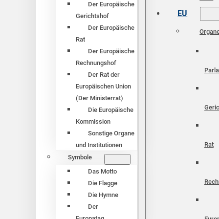
Der Europäische
EU
Gerichtshof
Der Europäische
Organ
Rat
Der Europäische
Rechnungshof
Parl
Der Rat der
Europäischen Union
(Der Ministerrat)
Geri
Die Europäische
Kommission
Sonstige Organe
Rat
und Institutionen
Symbole
Das Motto
Rech
Die Flagge
Die Hymne
Der
Europatag
Euro