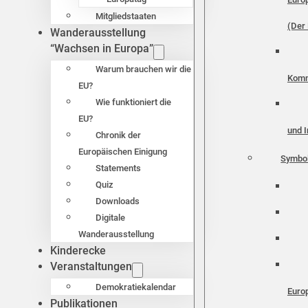
Mitgliedstaaten
(Der 
Wanderausstellung
“Wachsen in Europa”
Warum brauchen wir die
Komm
EU?
Wie funktioniert die
EU?
und I
Chronik der
Europäischen Einigung
Symbo
Statements
Quiz
Downloads
Digitale
Wanderausstellung
Kinderecke
Veranstaltungen
Demokratiekalendar
Euro
Publikationen