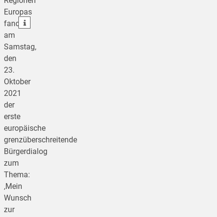
Regionen
teilen
Europas
teilen
fand
am
Samstag,
den
23.
Oktober
2021
der
erste
europäische
grenzüberschreitende
Bürgerdialog
zum
Thema:
‚Mein
Wunsch
zur