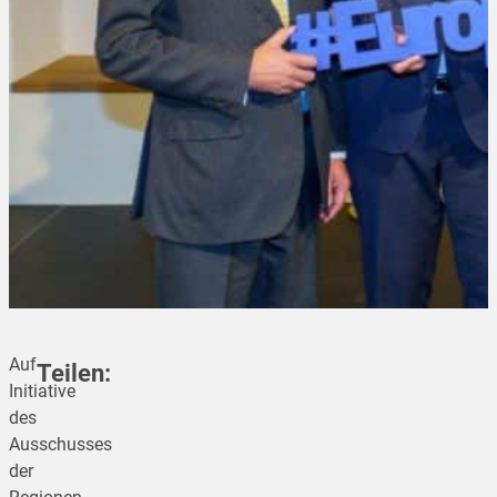
Auf
Teilen:
Initiative
des
Ausschusses
teilen
der