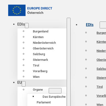
EDIs
EDIs
Burgenland
Burgen
Kärnten
Kärnte
Niederösterreich
Oberösterreich
Nieder
Salzburg
Oberös
Steiermark
Tirol
Salzbu
Vorarlberg
Wien
Steier
EU
Tirol
Organe
Vorarl
Das Europäische
Parlament
Wien