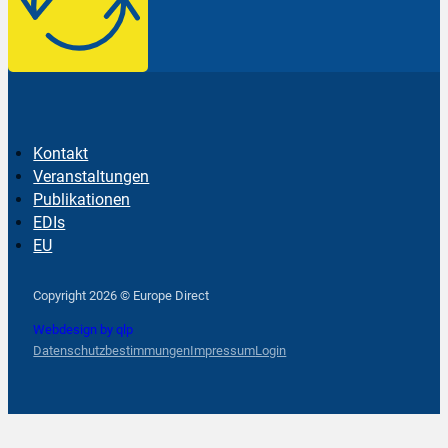
Kontakt
Veranstaltungen
Publikationen
EDIs
EU
Follow us on Facebook
Follow us on Instagram
Follow us on YouTube
Copyright 2026 © Europe Direct
Webdesign by qlp
Datenschutzbestimmungen
Impressum
Login