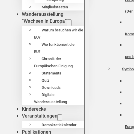
Mitgliedstaaten
(Der 
Wanderausstellung
“Wachsen in Europa”
Warum brauchen wir die
Komm
EU?
Wie funktioniert die
EU?
und I
Chronik der
Europäischen Einigung
Symbo
Statements
Quiz
Downloads
Digitale
Wanderausstellung
Kinderecke
Veranstaltungen
Demokratiekalendar
Euro
Publikationen