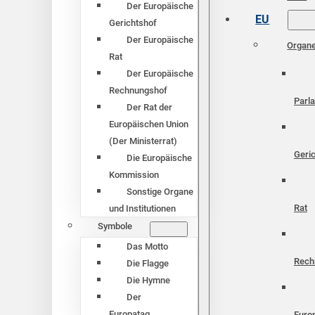
Der Europäische
EU
Gerichtshof
Der Europäische
Organ
Rat
Der Europäische
Rechnungshof
Parl
Der Rat der
Europäischen Union
(Der Ministerrat)
Geri
Die Europäische
Kommission
Sonstige Organe
Rat
und Institutionen
Symbole
Das Motto
Rech
Die Flagge
Die Hymne
Der
Europatag
Euro