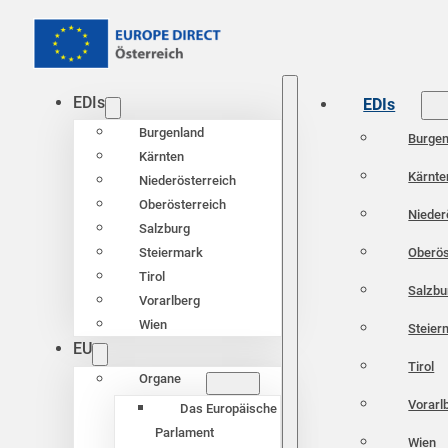
EDIs
EDIs
Burgenland
Burgen
Kärnten
Kärnte
Niederösterreich
Oberösterreich
Nieder
Salzburg
Oberös
Steiermark
Tirol
Salzbu
Vorarlberg
Wien
Steier
EU
Tirol
Organe
Vorarl
Das Europäische
Parlament
Wien