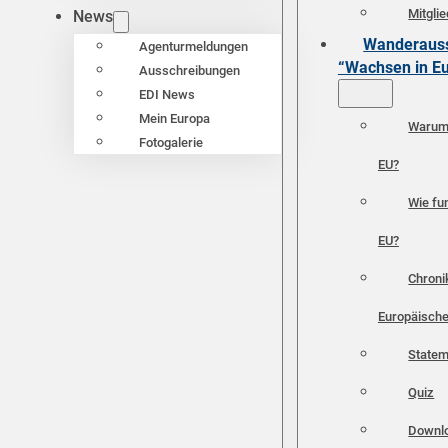
Mitgli
News
Wanderauss
Agenturmeldungen
“Wachsen in E
Ausschreibungen
EDI News
Mein Europa
Warum 
Fotogalerie
EU?
Wie fun
EU?
Chroni
Europäische
Statem
Quiz
Downl