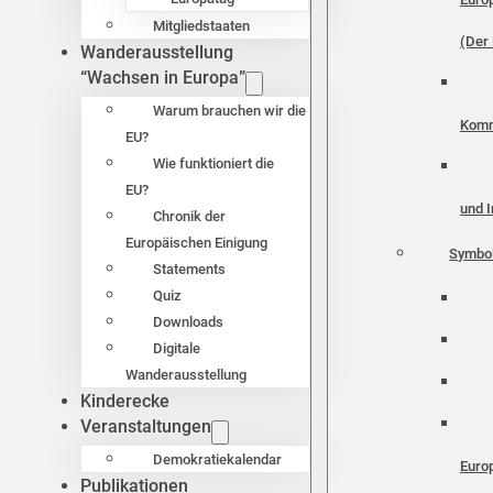
Mitgliedstaaten
(Der 
Wanderausstellung
“Wachsen in Europa”
Warum brauchen wir die
Komm
EU?
Wie funktioniert die
EU?
und I
Chronik der
Europäischen Einigung
Symbo
Statements
Quiz
Downloads
Digitale
Wanderausstellung
Kinderecke
Veranstaltungen
Demokratiekalendar
Euro
Publikationen