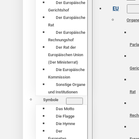
Der Europäische
EU
Gerichtshof
Der Europäische
Organ
Rat
Der Europäische
Rechnungshof
Parl
Der Rat der
Europäischen Union
(Der Ministerrat)
Geri
Die Europäische
Kommission
Sonstige Organe
Rat
und Institutionen
Symbole
Das Motto
Rech
Die Flagge
Die Hymne
Der
Europatag
Euro