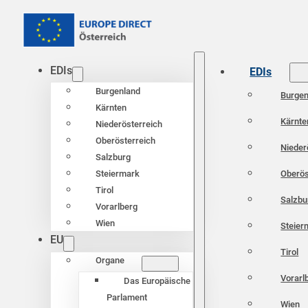
EDIs
EDIs
Burgenland
Burgen
Kärnten
Kärnte
Niederösterreich
Oberösterreich
Nieder
Salzburg
Oberös
Steiermark
Tirol
Salzbu
Vorarlberg
Wien
Steier
EU
Tirol
Organe
Vorarl
Das Europäische
Parlament
Wien