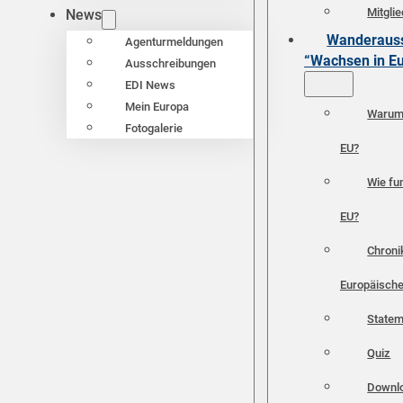
Mitgli
News
Wanderauss
Agenturmeldungen
“Wachsen in E
Ausschreibungen
EDI News
Mein Europa
Warum 
Fotogalerie
EU?
Wie fun
EU?
Chroni
Europäische
Statem
Quiz
Downl