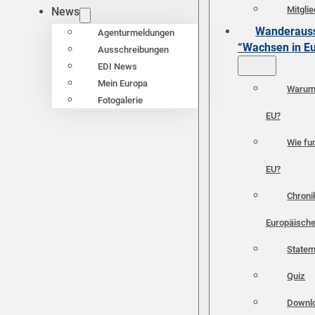
Mitgli
News
Wanderauss
Agenturmeldungen
“Wachsen in E
Ausschreibungen
EDI News
Mein Europa
Warum 
Fotogalerie
EU?
Wie fun
EU?
Chroni
Europäische
Statem
Quiz
Downl