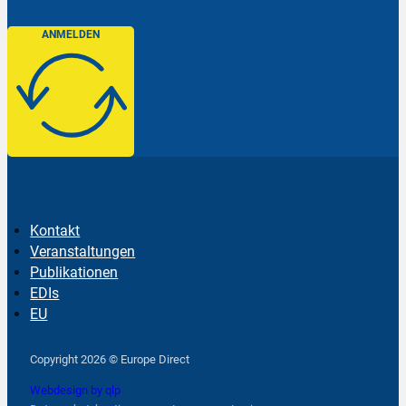
ANMELDEN
Kontakt
Veranstaltungen
Publikationen
EDIs
EU
Follow us on Facebook
Follow us on Instagram
Follow us on YouTube
Copyright 2026 © Europe Direct
Webdesign by qlp