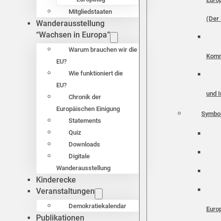
Mitgliedstaaten
(Der 
Wanderausstellung
“Wachsen in Europa”
Warum brauchen wir die
Komm
EU?
Wie funktioniert die
EU?
und I
Chronik der
Europäischen Einigung
Symbo
Statements
Quiz
Downloads
Digitale
Wanderausstellung
Kinderecke
Veranstaltungen
Demokratiekalendar
Euro
Publikationen