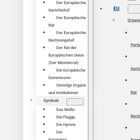
Der Europäische
EU
Gerichtshof
Der Europäische
Organ
Rat
Der Europäische
Rechnungshof
Parl
Der Rat der
Europäischen Union
(Der Ministerrat)
Geri
Die Europäische
Kommission
Sonstige Organe
Rat
und Institutionen
Symbole
Das Motto
Rech
Die Flagge
Die Hymne
Der
Europatag
Euro