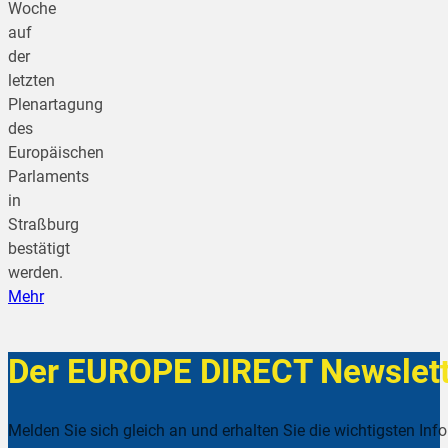
Woche
auf
der
letzten
Plenartagung
des
Europäischen
Parlaments
in
Straßburg
bestätigt
werden.
Mehr
Der EUROPE DIRECT Newslett
Melden Sie sich gleich an und erhalten Sie die wichtigsten Inf