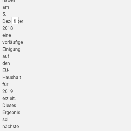
haben
am
teilen
5.
teilen
Dezember
2018
eine
vorläufige
Einigung
auf
den
EU-
Haushalt
für
2019
erzielt.
Dieses
Ergebnis
soll
nächste