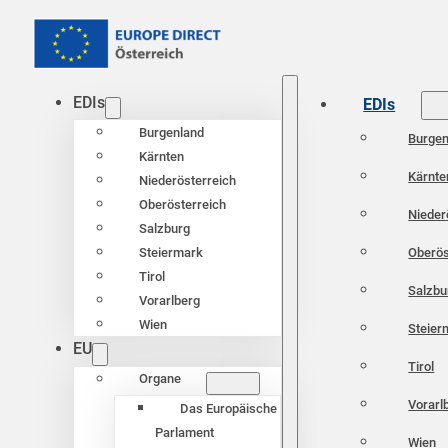
EDIs
EDIs
Burgenland
Burgen
Kärnten
Kärnte
Niederösterreich
Oberösterreich
Nieder
Salzburg
Oberös
Steiermark
Tirol
Salzbu
Vorarlberg
Wien
Steier
EU
Tirol
Organe
Vorarl
Das Europäische
Parlament
Wien