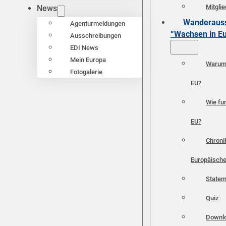
Mitgli
News
Wanderauss
Agenturmeldungen
“Wachsen in E
Ausschreibungen
EDI News
Mein Europa
Warum 
Fotogalerie
EU?
Wie fun
EU?
Chroni
Europäische
Statem
Quiz
Downl