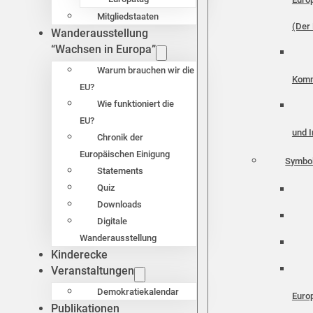
Mitgliedstaaten
(Der 
Wanderausstellung
“Wachsen in Europa”
Warum brauchen wir die
Komm
EU?
Wie funktioniert die
EU?
und I
Chronik der
Europäischen Einigung
Symbo
Statements
Quiz
Downloads
Digitale
Wanderausstellung
Kinderecke
Veranstaltungen
Demokratiekalendar
Euro
Publikationen