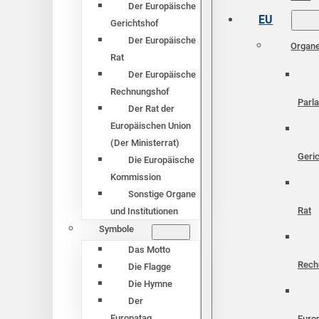
Der Europäische
EU
Gerichtshof
Der Europäische
Organ
Rat
Der Europäische
Rechnungshof
Parl
Der Rat der
Europäischen Union
(Der Ministerrat)
Geri
Die Europäische
Kommission
Sonstige Organe
Rat
und Institutionen
Symbole
Das Motto
Rech
Die Flagge
Die Hymne
Der
Europatag
Euro