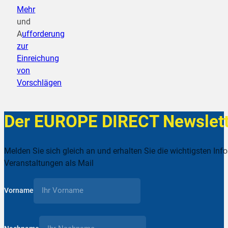
Mehr
und
A
ufforderung
zur
Einreichung
von
Vorschlägen
Der EUROPE DIRECT Newslett
Melden Sie sich gleich an und erhalten Sie die wichtigsten Inf
Veranstaltungen als Mail
Vorname