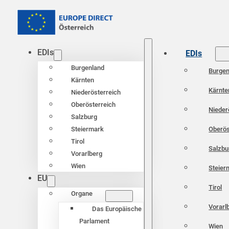
EDIs
EDIs
Burgenland
Burgen
Kärnten
Kärnte
Niederösterreich
Oberösterreich
Nieder
Salzburg
Oberös
Steiermark
Tirol
Salzbu
Vorarlberg
Wien
Steier
EU
Tirol
Organe
Vorarl
Das Europäische
Parlament
Wien