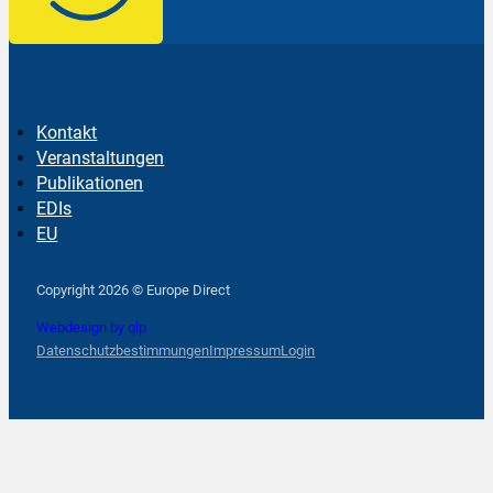
Kontakt
Veranstaltungen
Publikationen
EDIs
EU
Follow us on Facebook
Follow us on Instagram
Follow us on YouTube
Copyright 2026 © Europe Direct
Webdesign by qlp
Datenschutzbestimmungen
Impressum
Login